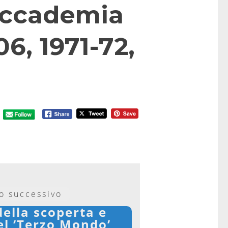
’Accademia
06, 1971-72,
lo successivo
della scoperta e
el ‘Terzo Mondo’