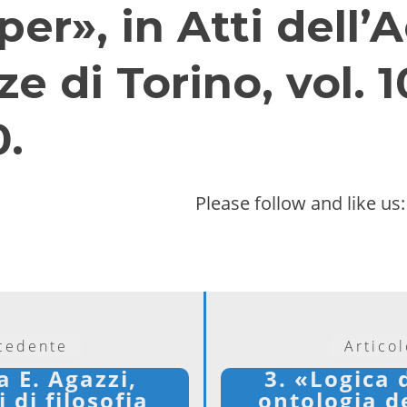
per», in Atti dell
e di Torino, vol. 1
0.
Please follow and like us:
ecedente
Artico
a E. Agazzi,
3. «Logica 
 di filosofia
ontologia d