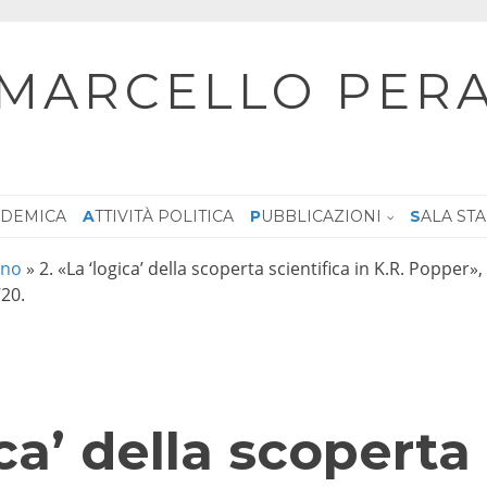
MARCELLO PER
CADEMICA
ATTIVITÀ POLITICA
PUBBLICAZIONI
SALA ST
ano
»
2. «La ‘logica’ della scoperta scientifica in K.R. Popper»
720.
ica’ della scoperta