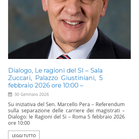
Dialogo, Le ragioni del SI – Sala
E
Zuccari, Palazzo Giustiniani, 5
Mo
febbraio 2026 ore 10:00 –
30 Gennaio 2026
a
Un 
l
rap
Su iniziativa del Sen. Marcello Pera – Referendum
,
sci
sulla separazione delle carriere dei magistrati –
l
int
Dialogo: le Ragioni del Si – Roma 5 febbraio 2026
e
abb
ore 10:00
e
(An
e
val
LEGGI TUTTO