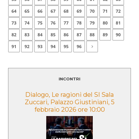
64
65
66
67
68
69
70
71
72
73
74
75
76
77
78
79
80
81
82
83
84
85
86
87
88
89
90
91
92
93
94
95
96
INCONTRI
e
Dialogo, Le ragioni del SI Sala
Zuccari, Palazzo Giustiniani, 5
febbraio 2026 ore 10:00