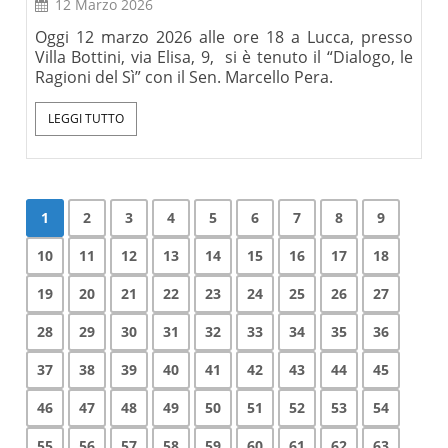
12 Marzo 2026
Oggi 12 marzo 2026 alle ore 18 a Lucca, presso
Villa Bottini, via Elisa, 9, si è tenuto il “Dialogo, le
Ragioni del Sì” con il Sen. Marcello Pera.
LEGGI TUTTO
1
2
3
4
5
6
7
8
9
10
11
12
13
14
15
16
17
18
19
20
21
22
23
24
25
26
27
28
29
30
31
32
33
34
35
36
37
38
39
40
41
42
43
44
45
46
47
48
49
50
51
52
53
54
55
56
57
58
59
60
61
62
63