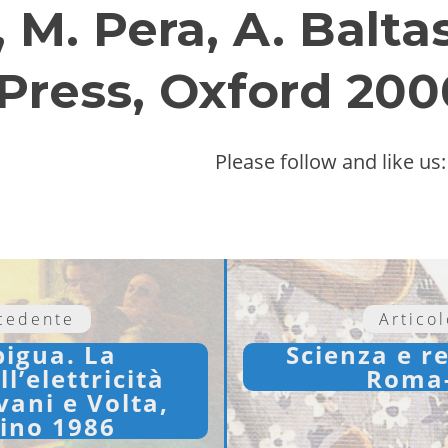
M. Pera, A. Balta
 Press, Oxford 200
Please follow and like us:
ecedente
Artico
igua. La
Scienza e re
l’elettricità
Roma-
vani e Volta,
rino 1986