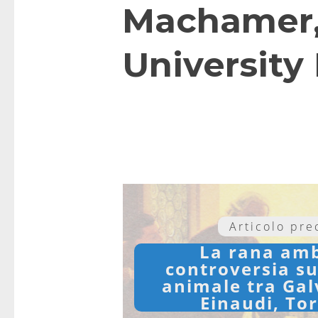
Machamer, 
University
Articolo pr
La rana amb
controversia sul
animale tra Gal
Einaudi, To