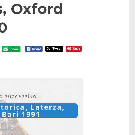
s, Oxford
0
lo successivo
torica, Laterza,
Bari 1991