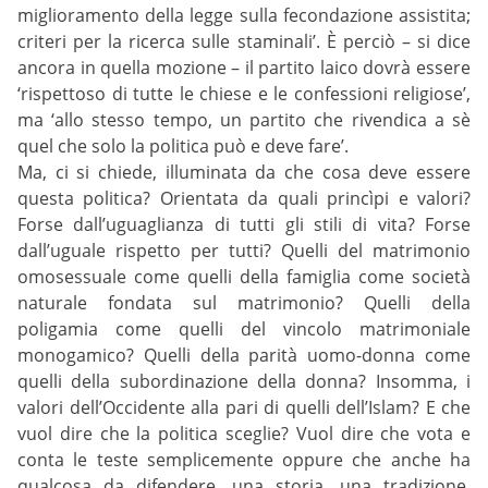
miglioramento della legge sulla fecondazione assistita;
criteri per la ricerca sulle staminali’. È perciò – si dice
ancora in quella mozione – il partito laico dovrà essere
‘rispettoso di tutte le chiese e le confessioni religiose’,
ma ‘allo stesso tempo, un partito che rivendica a sè
quel che solo la politica può e deve fare’.
Ma, ci si chiede, illuminata da che cosa deve essere
questa politica? Orientata da quali princìpi e valori?
Forse dall’uguaglianza di tutti gli stili di vita? Forse
dall’uguale rispetto per tutti? Quelli del matrimonio
omosessuale come quelli della famiglia come società
naturale fondata sul matrimonio? Quelli della
poligamia come quelli del vincolo matrimoniale
monogamico? Quelli della parità uomo-donna come
quelli della subordinazione della donna? Insomma, i
valori dell’Occidente alla pari di quelli dell’Islam? E che
vuol dire che la politica sceglie? Vuol dire che vota e
conta le teste semplicemente oppure che anche ha
qualcosa da difendere, una storia, una tradizione,