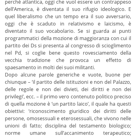
perchè atlantica, oggi che vuol essere un contrappeso
dell’America, è diventata il suo rifugio ideologico. E
quel liberalismo che un tempo era il suo avversario,
oggi che è scaduto in relativismo e laicismo, è
diventato il suo vocabolario. Se si guarda ai punti
programmatici della mozione di maggioranza con cui il
partito dei Ds si presenta al congresso di scioglimento
nel Pd, si coglie bene questo rovesciamento della
vecchia tradizione che provoca un effetto di
spaesamento in molti dei suoi militanti.
Dopo alcune parole generiche e vuote, buone per
chiunque – ‘il partito delle istituzioni e non del Palazzo,
delle regole e non dei divieti, dei diritti e non dei
privilegi’, ecc. – il primo vero contenuto politico preciso
di quella mozione è ‘un partito laico’, il quale ha questi
obiettivi: ‘riconoscimento giuridico dei diritti delle
persone, omosessuali e eterosessuali, che vivono nelle
unioni di fatto; disciplina del testamento biologico;
norme umane sull’accanimento terapeutico;