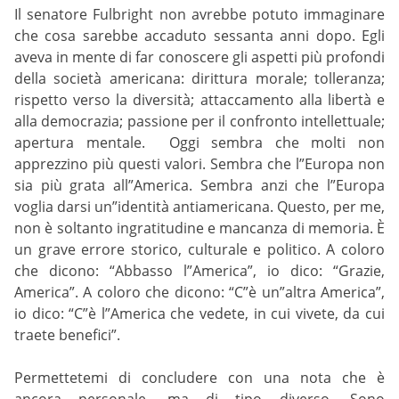
Il senatore Fulbright non avrebbe potuto immaginare
che cosa sarebbe accaduto sessanta anni dopo. Egli
aveva in mente di far conoscere gli aspetti più profondi
della società americana: dirittura morale; tolleranza;
rispetto verso la diversità; attaccamento alla libertà e
alla democrazia; passione per il confronto intellettuale;
apertura mentale. Oggi sembra che molti non
apprezzino più questi valori. Sembra che l”Europa non
sia più grata all”America. Sembra anzi che l”Europa
voglia darsi un”identità antiamericana. Questo, per me,
non è soltanto ingratitudine e mancanza di memoria. È
un grave errore storico, culturale e politico. A coloro
che dicono: “Abbasso l”America”, io dico: “Grazie,
America”. A coloro che dicono: “C”è un”altra America”,
io dico: “C”è l”America che vedete, in cui vivete, da cui
traete benefici”.
Permettetemi di concludere con una nota che è
ancora personale, ma di tipo diverso. Sono