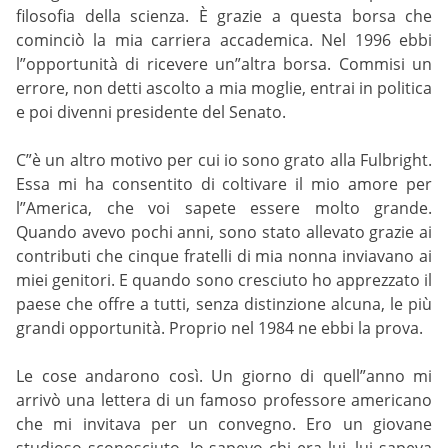
filosofia della scienza. È grazie a questa borsa che
cominciò la mia carriera accademica. Nel 1996 ebbi
l”opportunità di ricevere un”altra borsa. Commisi un
errore, non detti ascolto a mia moglie, entrai in politica
e poi divenni presidente del Senato.
C”è un altro motivo per cui io sono grato alla Fulbright.
Essa mi ha consentito di coltivare il mio amore per
l”America, che voi sapete essere molto grande.
Quando avevo pochi anni, sono stato allevato grazie ai
contributi che cinque fratelli di mia nonna inviavano ai
miei genitori. E quando sono cresciuto ho apprezzato il
paese che offre a tutti, senza distinzione alcuna, le più
grandi opportunità. Proprio nel 1984 ne ebbi la prova.
Le cose andarono così. Un giorno di quell”anno mi
arrivò una lettera di un famoso professore americano
che mi invitava per un convegno. Ero un giovane
studioso sconosciuto. Io sapevo chi era lui, lui sapeva