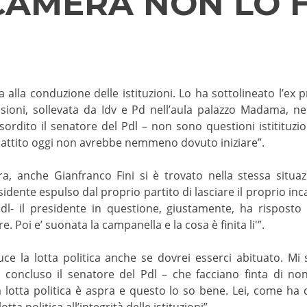
 CAMERA NON LO 
a alla conduzione delle istituzioni. Lo ha sottolineato l’ex 
issioni, sollevata da Idv e Pd nell’aula palazzo Madama, ne
sordito il senatore del Pdl – non sono questioni istitituzio
battito oggi non avrebbe nemmeno dovuto iniziare”.
a, anche Gianfranco Fini si è trovato nella stessa situ
idente espulso dal proprio partito di lasciare il proprio inc
dl- il presidente in questione, giustamente, ha risposto
e. Poi e’ suonata la campanella e la cosa è finita li'”.
e la lotta politica anche se dovrei esserci abituato. Mi 
a concluso il senatore del Pdl – che facciano finta di n
 La lotta politica è aspra e questo lo so bene. Lei, come ha
otta politica all’integrità delle istituzioni”.