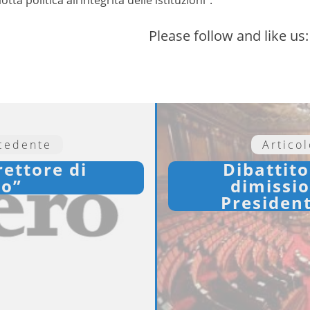
Please follow and like us:
ecedente
Artico
rettore di
Dibattito
ro”
dimissio
Presiden