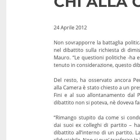
CHI ALLA
24 Aprile 2012
Non sovrapporre la battaglia politic
nel dibattito sulla richiesta di dim
Mauro. “Le questioni politiche -ha e
tenuto in considerazione, questo di
Del resto, ha osservato ancora Per
alla Camera è stato chiesto a un pres
Fini e al suo allontanamento dal P
dibattito non si poteva, nè doveva far
“Rimango stupito da come si conduc
dai suoi ex colleghi di partito – h
dibattito all’interno di un partito.
sfiduciabile. Non si puo’ trasferire la l