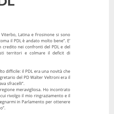
PDL
, Viterbo, Latina e Frosinone si sono
 Roma il PDL è andato molto bene”. E’
 credito nei confronti del PDL e del
i territori e colmare il deficit di
 difficile: il PDL era una novità che
segretario del PD Walter Veltroni era il
a sfracelli”.
regione meravigliosa. Ho incontrato
ui rivolgo il mio ringraziamento e il
pegnarmi in Parlamento per ottenere
o”.