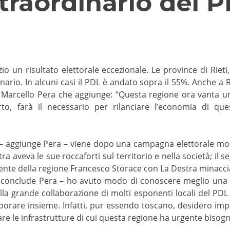
traordinario del 
o un risultato elettorale eccezionale. Le province di Rieti
dinario. In alcuni casi il PDL è andato sopra il 55%. Anche a
 Marcello Pera che aggiunge: “Questa regione ora vanta un
, farà il necessario per rilanciare l’economia di quest
o – aggiunge Pera – viene dopo una campagna elettorale molto
tra aveva le sue roccaforti sul territorio e nella società; il 
ente della regione Francesco Storace con La Destra minacciav
– conclude Pera – ho avuto modo di conoscere meglio una 
a grande collaborazione di molti esponenti locali del PDL c
borare insieme. Infatti, pur essendo toscano, desidero im
zare le infrastrutture di cui questa regione ha urgente bisogn