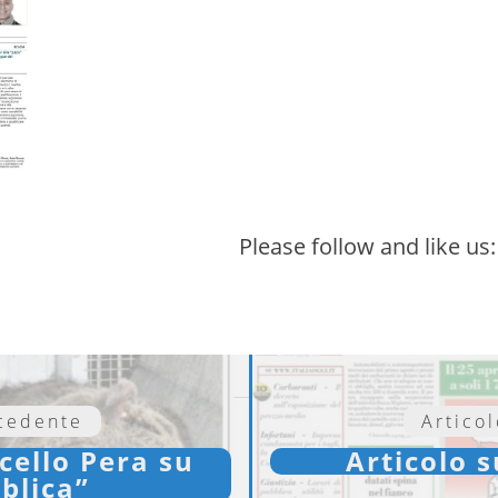
Please follow and like us:
ecedente
Artico
cello Pera su
Articolo s
blica”