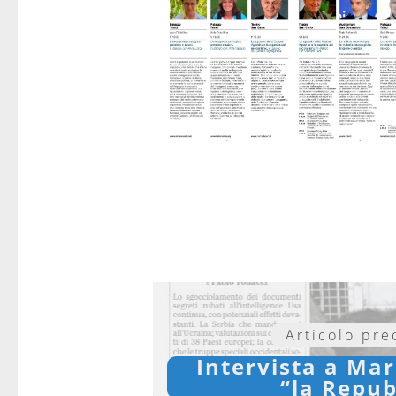
Articolo pr
Intervista a Mar
“la Repub