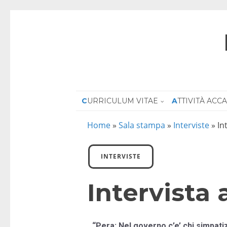
CURRICULUM VITAE
ATTIVITÀ AC
Home
»
Sala stampa
»
Interviste
»
In
INTERVISTE
Intervista
“Pera: Nel governo c’e’ chi simpatiz