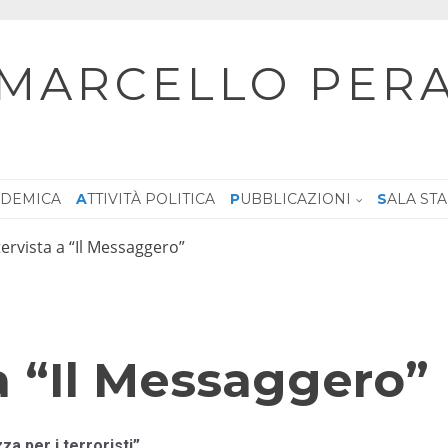
MARCELLO PER
CADEMICA
ATTIVITÀ POLITICA
PUBBLICAZIONI
SALA ST
tervista a “Il Messaggero”
 a “Il Messaggero”
za per i terroristi”.