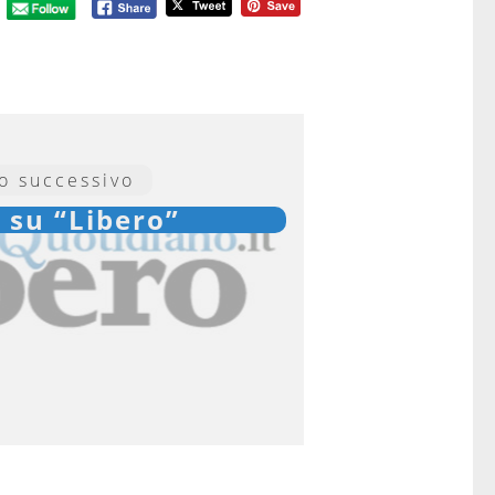
lo successivo
 su “Libero”