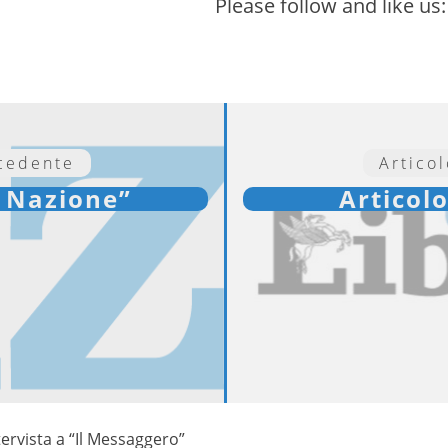
Please follow and like us:
ecedente
Artico
a Nazione”
Articolo
tervista a “Il Messaggero”