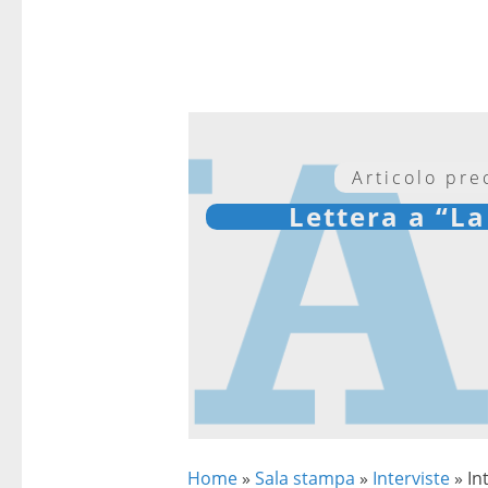
Articolo pr
Lettera a “L
Home
»
Sala stampa
»
Interviste
»
In