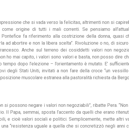
ressione che si vada verso la felicitas, altrimenti non si capire
mo come origine di tutti i mali correnti. Se pensiamo all’attual
l Pontefice fa riferimento alla costrizione della donna, quasi c
rla ad abortire e non la libera scelta”. Rivoluzione o no, di sicur
ancesco. Anche sul terreno dei cosiddetti valori non negozia
n ho mai capito, i valori sono valori e basta, non posso dire ch
co tempo dopo l’elezione – l’orientamento è mutato. E’ sufficien
ovi degli Stati Uniti, invitati a non fare della croce “un vessi
apposizione muscolare estranea alla pastoralità richiesta da Bergo
on si possono negare i valori non negoziabili”, ribatte Pera. “No
o. Il Papa, semmai, sposta l’accento da quelli che erano ritenuti 
i, e cioè valori sociali e politici. Semplicemente, mette altri va
 una “resistenza uguale a quella che si concretizzò negli anni c