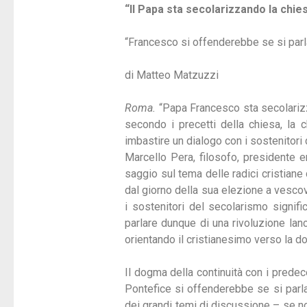
“Il Papa sta secolarizzando la chies
“Francesco si offenderebbe se si parl
di Matteo Matzuzzi
Roma.
“Papa Francesco sta secolarizza
secondo i precetti della chiesa, la 
imbastire un dialogo con i sostenitori 
Marcello Pera, filosofo, presidente 
saggio sul tema delle radici cristian
dal giorno della sua elezione a vescovo
i sostenitori del secolarismo signifi
parlare dunque di una rivoluzione lanc
orientando il cristianesimo verso la do
Il dogma della continuità con i predec
Pontefice si offenderebbe se si parlass
dei grandi temi di discussione – se non