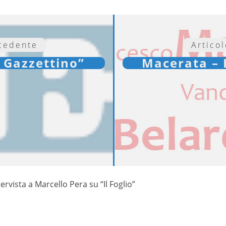
ecedente
Artico
l Gazzettino”
Macerata – L
tervista a Marcello Pera su “Il Foglio”