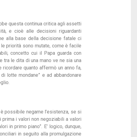
bbe questa continua critica agli assetti
ità, e cioè alle decisioni riguardanti
he alla base della decisione fatale ci
o le priorità sono mutate, come è facile
bili, concetto cui il Papa guarda con
e tra le dita di una mano ve ne sia una
te ricordare quanto affermò un anno fa,
llo di lotte mondane” e ad abbandonare
glio.
n è possibile negarne l’esistenza, se si
prima i valori non negoziabili a valori
lori in primo piano”. E’ logico, dunque,
onciliari in seguito alla promulgazione