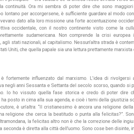
la continuità. Ora mi sembra di poter dire che sono maggiori
o lontano per accorgersene, è sufficiente guardare al modo con c
vevano dato alla loro missione una forte accentuazione occiden
ttiva occidentale, con il nostro continente visto come la culla
prettamente sudamericana. Non comprende la crisi europea 
e, agli stati nazionali, al capitalismo. Nessun’altra strada è cont
tati Uniti, che quella papale sia una lettura prettamente marxista d
è fortemente influenzato dal marxismo. L’idea di rivolgersi a
va negli anni Sessanta e Settanta del secolo scorso, quando si p
mo. Io ho vissuto quella fase storica e credo di poter dire c
e ha posto in cima alla sua agenda, e cioè i temi della giustizia s
ocutore, è un’altra: “Il cristianesimo è ancora una religione del
una religione che cerca la beatitudo o punta alla felicitas?”. S
ramondana, la felicitas altro non è che la correzione delle ingi
, la seconda è diretta alla città dell’uomo. Sono cose ben disinte,