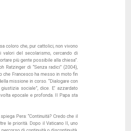
 coloro che, pur cattolici, non vivono
i valori del secolarismo, cercando di
ortare più gente possibile alla chiesa”.
h Ratzinger di “Senza radici” (2004),
smo che Francesco ha messo in moto fin
 della missione in corso. “Dialogare con
giustizia sociale”, dice. E’ azzardato
svolta epocale e profonda. Il Papa sta
 spiega Pera: “Continuità? Credo che il
re le priorità. Dopo il Vaticano II, uno
 percorso di continuità o discontinuità.