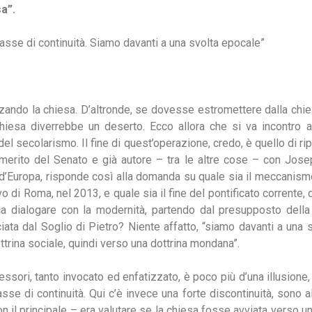
a”.
asse di continuità. Siamo davanti a una svolta epocale”
ndo la chiesa. D’altronde, se dovesse estromettere dalla chiesa
chiesa diverrebbe un deserto. Ecco allora che si va incontro a
del secolarismo. Il fine di quest’operazione, credo, è quello di rip
emerito del Senato e già autore – tra le altre cose – con Josep
e d’Europa, risponde così alla domanda su quale sia il meccani
 di Roma, nel 2013, e quale sia il fine del pontificato corrente,
ca dialogare con la modernità, partendo dal presupposto della 
iata dal Soglio di Pietro? Niente affatto, “siamo davanti a una 
ttrina sociale, quindi verso una dottrina mondana”.
essori, tanto invocato ed enfatizzato, è poco più d’una illusione,
e di continuità. Qui c’è invece una forte discontinuità, sono alt
 il principale – era valutare se la chiesa fosse avviata verso un