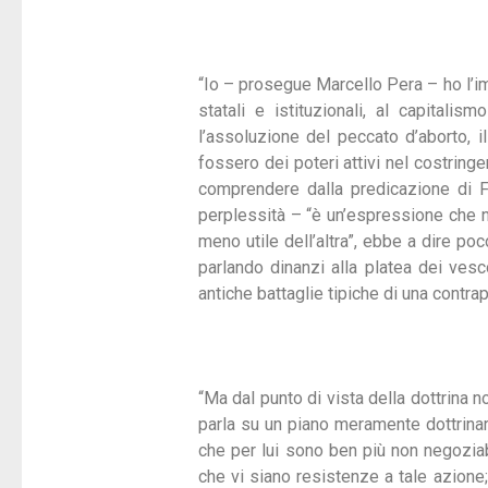
“Io – prosegue Marcello Pera – ho l’imp
statali e istituzionali, al capitalis
l’assoluzione del peccato d’aborto, i
fossero dei poteri attivi nel costringe
comprendere dalla predicazione di Fr
perplessità – “è un’espressione che no
meno utile dell’altra”, ebbe a dire po
parlando dinanzi alla platea dei vesc
antiche battaglie tipiche di una contr
“Ma dal punto di vista della dottrina n
parla su un piano meramente dottrinari
che per lui sono ben più non negoziabil
che vi siano resistenze a tale azione;