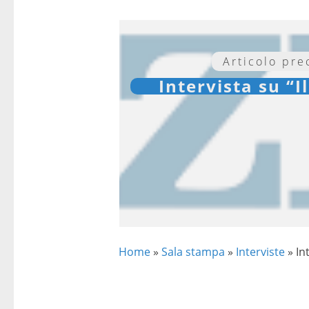
Articolo pr
Intervista su “I
Home
»
Sala stampa
»
Interviste
»
In