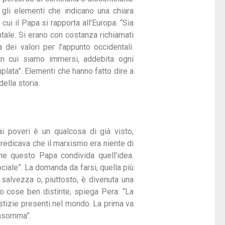
 gli elementi che indicano una chiara
ui il Papa si rapporta all’Europa: “Sia
tale. Si erano con costanza richiamati
 dei valori per l’appunto occidentali.
in cui siamo immersi, addebita ogni
emplata”. Elementi che hanno fatto dire a
ella storia.
i poveri è un qualcosa di già visto,
redicava che il marxismo era niente di
he questo Papa condivida quell’idea.
ociale”. La domanda da farsi, quella più
la salvezza o, piuttosto, è divenuta una
ono cose ben distinte, spiega Pera: “La
ustizie presenti nel mondo. La prima va
 insomma”.