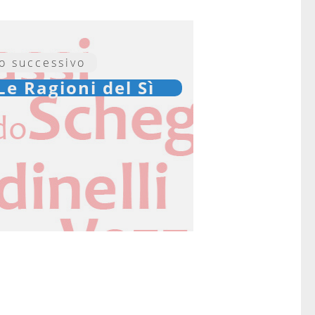
lo successivo
e Ragioni del Sì