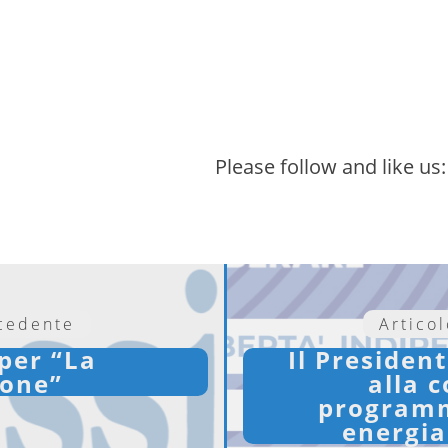
Please follow and like us:
ecedente
Artico
 per “La
Il Presiden
ione”
alla 
programma
energia