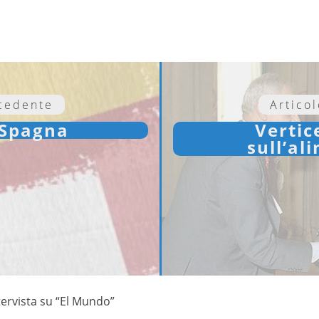
ecedente
Artico
 Spagna
Vertic
sull’al
tervista su “El Mundo”