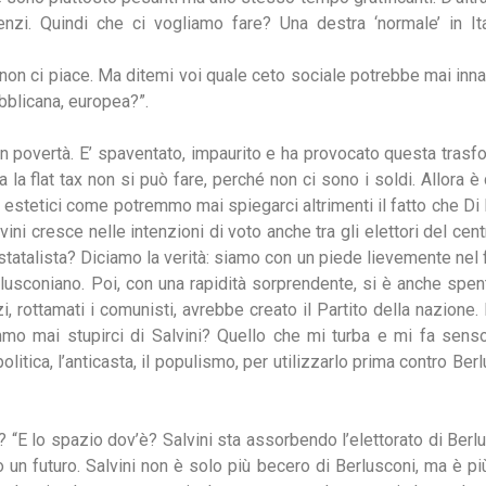
nzi. Quindi che ci vogliamo fare? Una destra ‘normale’ in Ital
a non ci piace. Ma ditemi voi quale ceto sociale potrebbe mai in
ubblicana, europea?”.
n povertà. E’ spaventato, impaurito e ha provocato questa trasfo
 la flat tax non si può fare, perché non ci sono i soldi. Allora è
 ed estetici come potremmo mai spiegarci altrimenti il fatto che 
vini cresce nelle intenzioni di voto anche tra gli elettori del ce
statalista? Diciamo la verità: siamo con un piede lievemente nel 
rlusconiano. Poi, con una rapidità sorprendente, si è anche spent
 rottamati i comunisti, avrebbe creato il Partito della nazione
emmo mai stupirci di Salvini? Quello che mi turba e mi fa senso
politica, l’anticasta, il populismo, per utilizzarlo prima contro B
“E lo spazio dov’è? Salvini sta assorbendo l’elettorato di Berlu
o un futuro. Salvini non è solo più becero di Berlusconi, ma è pi