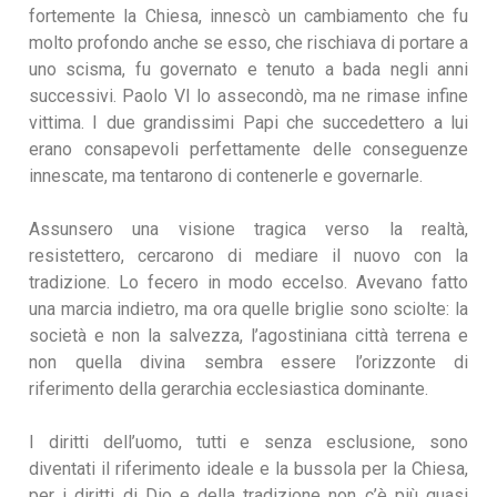
fortemente la Chiesa, innescò un cambiamento che fu
molto profondo anche se esso, che rischiava di portare a
uno scisma, fu governato e tenuto a bada negli anni
successivi. Paolo VI lo assecondò, ma ne rimase infine
vittima. I due grandissimi Papi che succedettero a lui
erano consapevoli perfettamente delle conseguenze
innescate, ma tentarono di contenerle e governarle.
Assunsero una visione tragica verso la realtà,
resistettero, cercarono di mediare il nuovo con la
tradizione. Lo fecero in modo eccelso. Avevano fatto
una marcia indietro, ma ora quelle briglie sono sciolte: la
società e non la salvezza, l’agostiniana città terrena e
non quella divina sembra essere l’orizzonte di
riferimento della gerarchia ecclesiastica dominante.
I diritti dell’uomo, tutti e senza esclusione, sono
diventati il riferimento ideale e la bussola per la Chiesa,
per i diritti di Dio e della tradizione non c’è più quasi