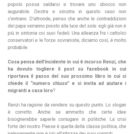
popolo possa saldarsi e trovare uno sbocco non
augurabile. Destra e sinistra in questo caso non
c’entrano. D’altronde, penso che anche le contraddizioni
del papa verranno presto alla luce del sole: egli già non è
più in sintonia coi suoi fedeli. Una alleanza fra i cattolici
conservatori e le forze sovraniste, diciamo così, è molto
probabile.
Cosa pensa dell’incidente in cui è incorso Renzi, che
ha dovuto togliere il post su facebook in cui
riportava il passo del suo prossimo libro in cui si
chiede il “numero chiuso” e si invita ad aiutare i
migranti a casa loro
?
Renzi ha ragione da vendere su questo punto. Lo slogan
è corretto. Anche se ammetto che certe idee
bisognerebbe saperle coniugare in politiche. La crisi
forte del nostro Paese è quella della classe politica, che
palesemente non è più all’altezza dei suoi compiti.