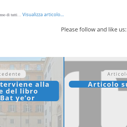
Visualizza articolo…
senso di tutti…
Please follow and like us:
ecedente
Artico
terviene alla
Articolo 
 del libro
 Bat ye’or