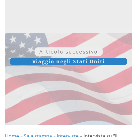
Articolo successivo
Viaggio negli Stati Uniti
Home
»
Sala stampa
»
Interviste
»
Intervista su “Il