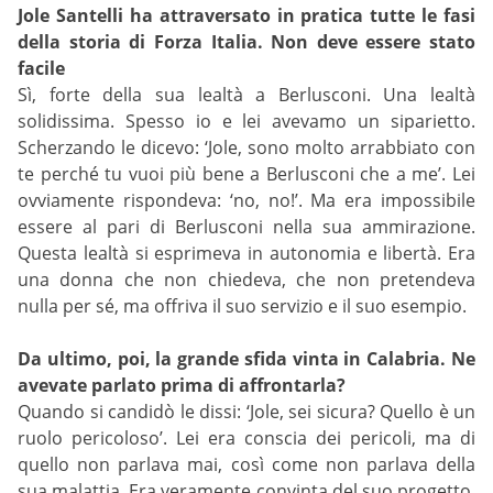
Jole Santelli ha attraversato in pratica tutte le fasi
della storia di Forza Italia. Non deve essere stato
facile
Sì, forte della sua lealtà a Berlusconi. Una lealtà
solidissima. Spesso io e lei avevamo un siparietto.
Scherzando le dicevo: ‘Jole, sono molto arrabbiato con
te perché tu vuoi più bene a Berlusconi che a me’. Lei
ovviamente rispondeva: ‘no, no!’. Ma era impossibile
essere al pari di Berlusconi nella sua ammirazione.
Questa lealtà si esprimeva in autonomia e libertà. Era
una donna che non chiedeva, che non pretendeva
nulla per sé, ma offriva il suo servizio e il suo esempio.
Da ultimo, poi, la grande sfida vinta in Calabria. Ne
avevate parlato prima di affrontarla?
Quando si candidò le dissi: ‘Jole, sei sicura? Quello è un
ruolo pericoloso’. Lei era conscia dei pericoli, ma di
quello non parlava mai, così come non parlava della
sua malattia. Era veramente convinta del suo progetto.