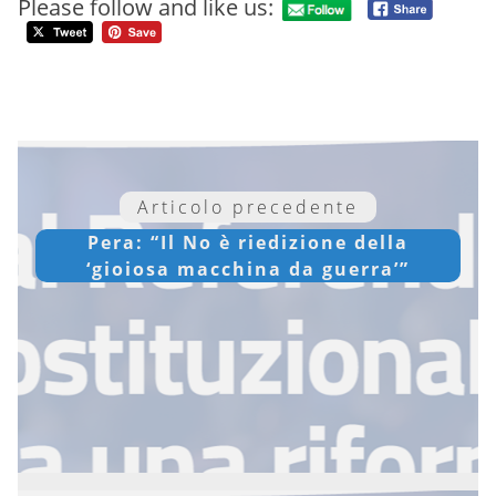
Please follow and like us:
Articolo precedente
Pera: “Il No è riedizione della
‘gioiosa macchina da guerra’”