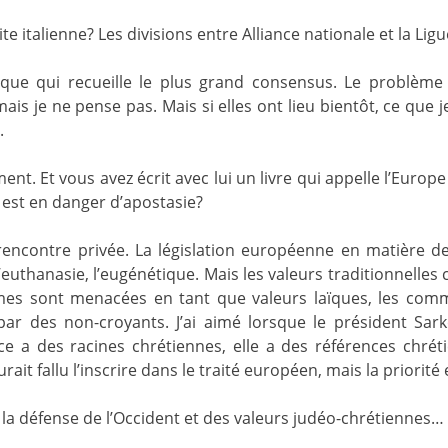
te italienne? Les divisions entre Alliance nationale et la Ligu
que qui recueille le plus grand consensus. Le problème n
is je ne pense pas. Mais si elles ont lieu bientôt, ce que je
.
t. Et vous avez écrit avec lui un livre qui appelle l’Europe
est en danger d’apostasie?
rencontre privée. La législation européenne en matière d
thanasie, l’eugénétique. Mais les valeurs traditionnelles c
es sont menacées en tant que valeurs laïques, les com
par des non-croyants. J’ai aimé lorsque le président Sark
nce a des racines chrétiennes, elle a des références chréti
aurait fallu l’inscrire dans le traité européen, mais la priorité
la défense de l’Occident et des valeurs judéo-chrétiennes…