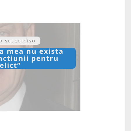
lo successivo
ra mea nu exista
nctiunii pentru
elict”