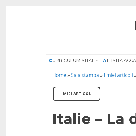
CURRICULUM VITAE
ATTIVITÀ AC
Home
»
Sala stampa
»
I miei articoli
I MIEI ARTICOLI
Italie – La