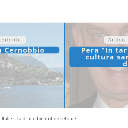
ecedente
Artico
a Cernobbio
Pera “In ta
cultura sa
d
»
Italie – La droite bientôt de retour?