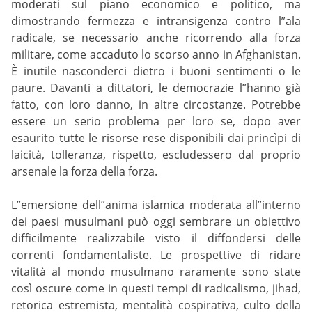
moderati sul piano economico e politico, ma
dimostrando fermezza e intransigenza contro l”ala
radicale, se necessario anche ricorrendo alla forza
militare, come accaduto lo scorso anno in Afghanistan.
È inutile nasconderci dietro i buoni sentimenti o le
paure. Davanti a dittatori, le democrazie l”hanno già
fatto, con loro danno, in altre circostanze. Potrebbe
essere un serio problema per loro se, dopo aver
esaurito tutte le risorse rese disponibili dai princìpi di
laicità, tolleranza, rispetto, escludessero dal proprio
arsenale la forza della forza.
L”emersione dell”anima islamica moderata all”interno
dei paesi musulmani può oggi sembrare un obiettivo
difficilmente realizzabile visto il diffondersi delle
correnti fondamentaliste. Le prospettive di ridare
vitalità al mondo musulmano raramente sono state
così oscure come in questi tempi di radicalismo, jihad,
retorica estremista, mentalità cospirativa, culto della