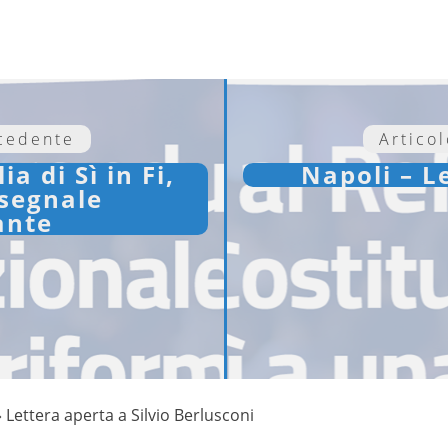
ecedente
Artico
a di Sì in Fi,
Napoli – L
 segnale
ante
»
Lettera aperta a Silvio Berlusconi