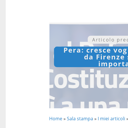
Articolo pr
Pera: cresce vogli
da Firenze
import
Home
»
Sala stampa
»
I miei articoli