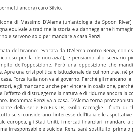
permetti ancora) caro Silvio,
balcone di Massimo D’Alema (un’antologia da Spoon River
segna equivale a tradirne la storia e a danneggiarne l’immag
rno e servono solo per mandare a casa Renzi.
ciata del tiranno” evocata da D’Alema contro Renzi, con esa
ricoloso per la democrazia”), e pensiamo allo scenario p
mpito dell’opposizione. Però una opposizione che mand
Apre una crisi politica e istituzionale da cui non trae, né per
 a casa, Forza Italia non va al governo. Perché gli mancano le
ettori, e gli mancano anche per vincere in coalizione, perché
e l’effetto di distruggerne la natura e di ridurne ancora la 
 fare. Insomma: Renzi va a casa, D’Alema torna protagonista
nte della serie Pci-Pds-Ds, Grillo raccoglie i frutti di c
tto se si considerano l’interesse dell’Italia e le aspettative
le europea, gli Stati Uniti, i mercati finanziari, mandare a
a irresponsabile e suicida. Renzi sarà sostituito, prima o 