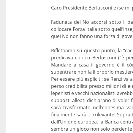
Caro Presidente Berlusconi e (se mi 
l’adunata dei No accorsi sotto il 
collocare Forza Italia sotto quell’in
quei No non fanno una forza di gove
Riflettiamo su questo punto, la “cac
predicava contro Berlusconi (“è pe
Mandare a casa il governo è il có
subentrare non fa il proprio mestiere. 
Per essere più espliciti: se Renzi va
perso credibilità presso milioni di el
lepenisti e vecchi nazionalisti avrebb
supposti alleati dichiarano di voler
sarà trasformato nell’ennesima varia
finalmente sarà… irrilevante! Soprattu
dall’Unione europea, la Banca centra
sembra un gioco non solo perdente m