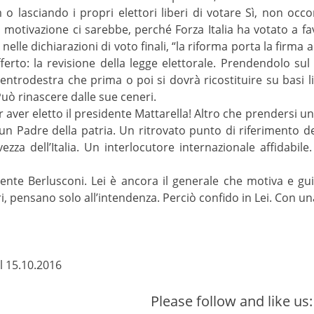
 o lasciando i propri elettori liberi di votare Sì, non o
 motivazione ci sarebbe, perché Forza Italia ha votato a f
nelle dichiarazioni di voto finali, “la riforma porta la firma 
erto: la revisione della legge elettorale. Prendendolo sul
ntrodestra che prima o poi si dovrà ricostituire su basi lib
Può rinascere dalle sue ceneri.
 aver eletto il presidente Mattarella! Altro che prendersi una
n Padre della patria. Un ritrovato punto di riferimento de
vezza dell’Italia. Un interlocutore internazionale affidabile
dente Berlusconi. Lei è ancora il generale che motiva e gu
ieri, pensano solo all’intendenza. Perciò confido in Lei. Con u
l 15.10.2016
Please follow and like us: