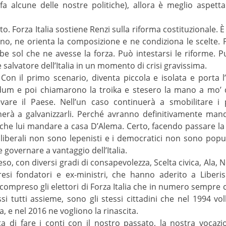
 alcune delle nostre politiche), allora è meglio aspetta
. Forza Italia sostiene Renzi sulla riforma costituzionale. 
no, ne orienta la composizione e ne condiziona le scelte. P
e sol che ne avesse la forza. Può intestarsi le riforme. 
salvatore dell’Italia in un momento di crisi gravissima.
 Con il primo scenario, diventa piccola e isolata e porta l’
dum e poi chiamarono la troika e stesero la mano a mo’ di
vare il Paese. Nell’un caso continuerà a smobilitare i p
ornerà a galvanizzarli. Perché avranno definitivamente man
he lui mandare a casa D’Alema. Certo, facendo passare la ri
liberali non sono lepenisti e i democratici non sono popul
le governare a vantaggio dell’Italia.
o, con diversi gradi di consapevolezza, Scelta civica, Ala,
resi fondatori e ex-ministri, che hanno aderito a Liberis
o compreso gli elettori di Forza Italia che in numero sempre 
tutti assieme, sono gli stessi cittadini che nel 1994 voll
 e nel 2016 ne vogliono la rinascita.
a di fare i conti con il nostro passato, la nostra vocazione,