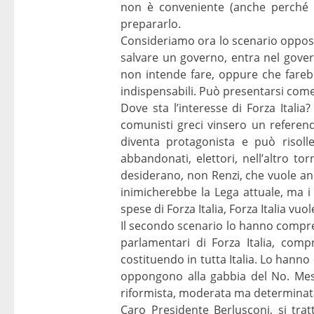
non è conveniente (anche perché fa
prepararlo.
Consideriamo ora lo scenario opposto
salvare un governo, entra nel gover
non intende fare, oppure che farebb
indispensabili. Può presentarsi come 
Dove sta l’interesse di Forza Italia?
comunisti greci vinsero un referen
diventa protagonista e può risolle
abbandonati, elettori, nell’altro t
desiderano, non Renzi, che vuole anc
inimicherebbe la Lega attuale, ma i 
spese di Forza Italia, Forza Italia vuo
Il secondo scenario lo hanno compres
parlamentari di Forza Italia, comp
costituendo in tutta Italia. Lo hann
oppongono alla gabbia del No. Messi 
riformista, moderata ma determinata,
Caro Presidente Berlusconi, si tratt