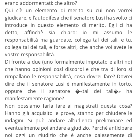
erano addormentati: che altro?
Qui c’è un elemento di merito su cui non vorrei
giudicare, e l’autodifesa che il senatore Lusi ha svolto ci
introduce in questo elemento di merito. Egli ci ha
detto, affinchè sia chiaro: io mi assumo le
responsabilità ma guardate, collega tal dei tali, e tu,
collega tal dei tali, e forse altri, che anche voi avete le
vostre responsabilità.
Di fronte a due (uno formalmente imputato e altri no)
che hanno opinioni cosí discordi e che tra di loro si
rimpallano le responsabilità, cosa dovrei fare? Dovrei
dire che il senatore Lusi è manifestamente in torto,
oppure che il senatore �«tal dei tali�» ha
manifestamente ragione?
Non possiamo farla fare ai magistrati questa cosa?
Hanno già acquisito le prove, stanno per chiudere le
indagini. Si può andare all’udienza preliminare ed
eventualmente poi andare a giudizio. Perchè anticipare
noi oggi un giudizio che è anche palesemente di