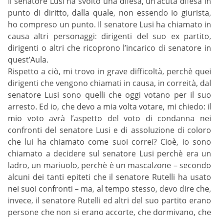
Il senatore Lusi ha svolto una difesa, un’acuta difesa in
punto di diritto, dalla quale, non essendo io giurista,
ho compreso un punto. Il senatore Lusi ha chiamato in
causa altri personaggi: dirigenti del suo ex partito,
dirigenti o altri che ricoprono l’incarico di senatore in
quest’Aula.
Rispetto a ciò, mi trovo in grave difficoltà, perchè quei
dirigenti che vengono chiamati in causa, in correità, dal
senatore Lusi sono quelli che oggi votano per il suo
arresto. Ed io, che devo a mia volta votare, mi chiedo: il
mio voto avrà l’aspetto del voto di condanna nei
confronti del senatore Lusi e di assoluzione di coloro
che lui ha chiamato come suoi correi? Cioè, io sono
chiamato a decidere sul senatore Lusi perchè era un
ladro, un mariuolo, perchè è un mascalzone – secondo
alcuni dei tanti epiteti che il senatore Rutelli ha usato
nei suoi confronti – ma, al tempo stesso, devo dire che,
invece, il senatore Rutelli ed altri del suo partito erano
persone che non si erano accorte, che dormivano, che