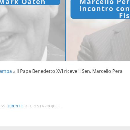
 Mark Oaten
Marcello Per
incontro co
Fi
tampa
»
Il Papa Benedetto XVI riceve il Sen. Marcello Pera
ESS:
DRENTO
DI CRESTAPROJECT.