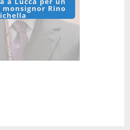
a a Lucca per un
n monsignor Rino
sichella