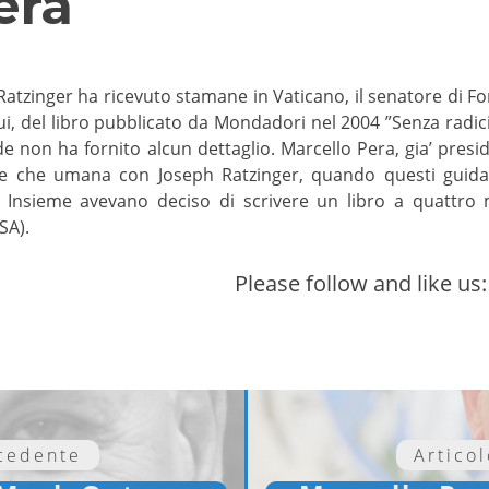
era
tzinger ha ricevuto stamane in Vaticano, il senatore di For
i, del libro pubblicato da Mondadori nel 2004 ”Senza radici”.
de non ha fornito alcun dettaglio. Marcello Pera, gia’ pres
oltre che umana con Joseph Ratzinger, quando questi gui
o. Insieme avevano deciso di scrivere un libro a quattro m
SA).
Please follow and like us:
ecedente
Artico