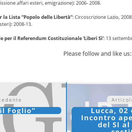
ione affari esteri, emigrazione): 2006- 2008.
 la Lista “Popolo delle Libertà”
: Circoscrizione Lazio, 200
teri): 2008-13.
 per il Referendum Costituzionale ‘Liberi Sì’
: 13 settemb
Please follow and like us:
ecedente
Artico
il Foglio”
Lucca, 02 
Incontro ape
del SI a
costi