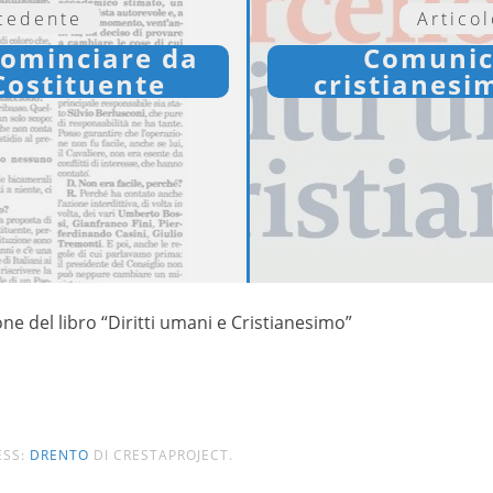
ecedente
Artico
cominciare da
Comunica
Costituente
cristianesi
ne del libro “Diritti umani e Cristianesimo”
ESS:
DRENTO
DI CRESTAPROJECT.