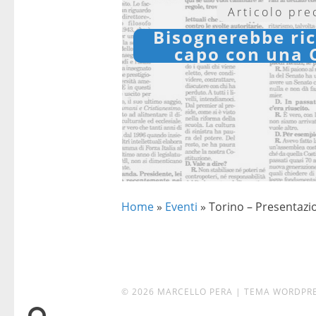
Articolo pr
Bisognerebbe ri
capo con una 
Home
»
Eventi
»
Torino – Presentazio
© 2026 MARCELLO PERA
|
TEMA WORDPR