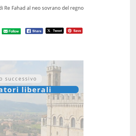
 di Re Fahad al neo sovrano del regno
lo successivo
tori liberali