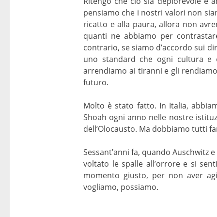
Ritengo che ciò sia deplorevole e an
pensiamo che i nostri valori non siano
ricatto e alla paura, allora non av
quanti ne abbiamo per contrastare 
contrario, se siamo d’accordo sui di
uno standard che ogni cultura e o
arrendiamo ai tiranni e gli rendiamo 
futuro.
Molto è stato fatto. In Italia, abb
Shoah ogni anno nelle nostre istitu
dell’Olocausto. Ma dobbiamo tutti fare
Sessant’anni fa, quando Auschwitz e g
voltato le spalle all’orrore e si s
momento giusto, per non aver agit
vogliamo, possiamo.