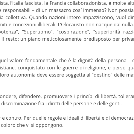
, l’Italia fascista, la Francia collaborazionista, e molte alt
re responsabili – di un massacro cosí immenso? Non possi
ia collettiva. Quando nazioni intere impazziscono, vuol di
miti e concezioni illiberali. L’Olocausto non nacque dal null
enza”, “Superuomo”, “cospirazione”, “superiorità razzia
ce il resto: un piano meticolosamente predisposto per priv
uel valore fondamentale che è la dignità della persona – 
istiane, conquistato con le guerre di religione, e perso qu
 loro autonomia deve essere soggetta al “destino” delle mass
ndere, difendere, promuovere i princípi di libertà, tolleran
discriminazione fra i diritti delle persone e delle genti.
 contro. Per quelle regole e ideali di libertà e di democraz
o coloro che vi si oppongono.