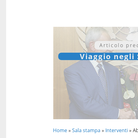
Articolo pr
Viaggio negli 
Home
»
Sala stampa
»
Interventi
»
A