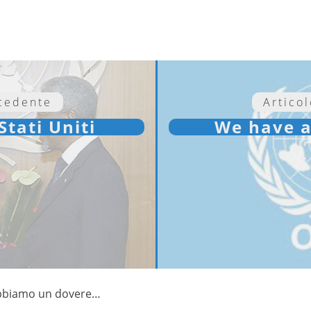
ecedente
Artico
Stati Uniti
We have a
bbiamo un dovere…