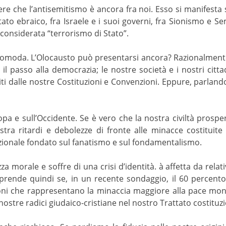
re che l’antisemitismo è ancora fra noi. Esso si manifesta s
o Stato ebraico, fra Israele e i suoi governi, fra Sionismo e
è considerata “terrorismo di Stato”.
comoda. L’Olocausto può presentarsi ancora? Razionalment
il passo alla democrazia; le nostre società e i nostri cittad
antiti dalle nostre Costituzioni e Convenzioni. Eppure, parla
opa e sull’Occidente. Se è vero che la nostra civiltà prospe
a ritardi e debolezze di fronte alle minacce costituite da
azionale fondato sul fanatismo e sul fondamentalismo.
a morale e soffre di una crisi d’identità. à affetta da relat
prende quindi se, in un recente sondaggio, il 60 percento 
azioni che rappresentano la minaccia maggiore alla pace mon
 nostre radici giudaico-cristiane nel nostro Trattato costituz