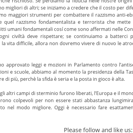
che rischioso. Se perdiamo la fiducia nelle nostre origini
 migliori di altri; se iniziamo a credere che il costo per di
remo maggiori strumenti per combattere il razzismo anti-eb
quel razzismo fondamentalista e terrorista che mette a 
ritti umani fondamentali cosí come sono affermati nelle Co
gni civiltà deve rispettare; se continuiamo a batterci p
la vita difficile, allora non dovremo vivere di nuovo le atroc
iamo approvato leggi e mozioni in Parlamento contro l’antis
zioni e scuole, abbiamo al momento la presidenza della Task
 di più, perchè la sfida è seria e la posta in gioco è alta.
li altri campi di sterminio furono liberati, l’Europa e il mo
entirono colpevoli per non essere stati abbastanza lungimir
o nel modo migliore. Oggi è necessario fare esattament
Please follow and like us: