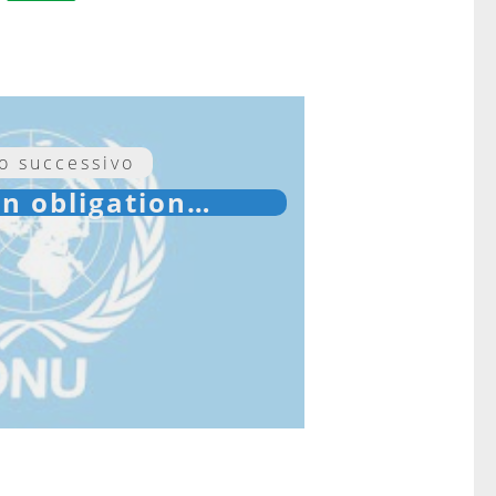
lo successivo
n obligation…