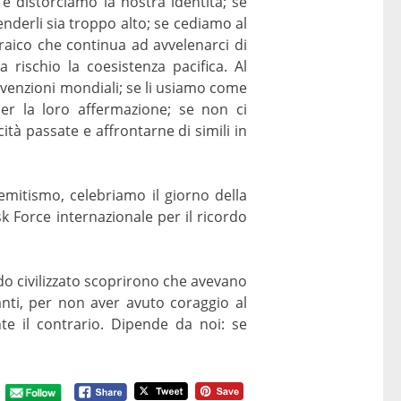
 e distorciamo la nostra identità; se
fenderli sia troppo alto; se cediamo al
raico che continua ad avvelenarci di
rischio la coesistenza pacifica. Al
nvenzioni mondiali; se li usiamo come
er la loro affermazione; se non ci
ità passate e affrontarne di simili in
emitismo, celebriamo il giorno della
 Force internazionale per il ricordo
ndo civilizzato scoprirono che avevano
anti, per non aver avuto coraggio al
e il contrario. Dipende da noi: se