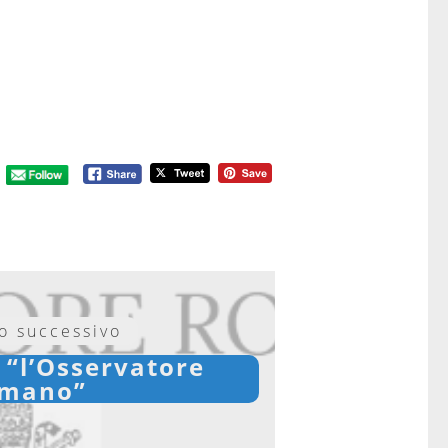
lo successivo
 “l’Osservatore
omano”