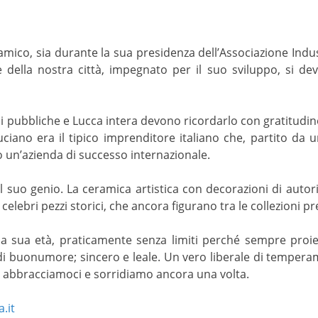
amico, sia durante la sua presidenza dell’Associazione Indu
della nostra città, impegnato per il suo sviluppo, si dev
ioni pubbliche e Lucca intera devono ricordarlo con gratitudi
uciano era il tipico imprenditore italiano che, partito da
to un’azienda di successo internazionale.
 il suo genio. La ceramica artistica con decorazioni di aut
 celebri pezzi storici, che ancora figurano tra le collezioni p
 sua età, praticamente senza limiti perché sempre proiet
di buonumore; sincero e leale. Un vero liberale di temperam
 abbracciamoci e sorridiamo ancora una volta.
.it