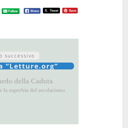
lo successivo
a “Letture.org”