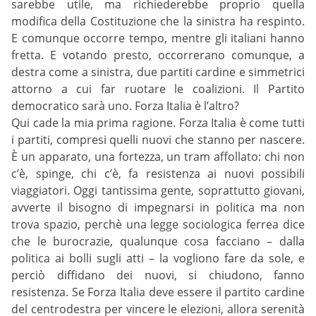
sarebbe utile, ma richiederebbe proprio quella
modifica della Costituzione che la sinistra ha respinto.
E comunque occorre tempo, mentre gli italiani hanno
fretta. E votando presto, occorrerano comunque, a
destra come a sinistra, due partiti cardine e simmetrici
attorno a cui far ruotare le coalizioni. Il Partito
democratico sarà uno. Forza Italia è l’altro?
Qui cade la mia prima ragione. Forza Italia è come tutti
i partiti, compresi quelli nuovi che stanno per nascere.
È un apparato, una fortezza, un tram affollato: chi non
c’è, spinge, chi c’è, fa resistenza ai nuovi possibili
viaggiatori. Oggi tantissima gente, soprattutto giovani,
avverte il bisogno di impegnarsi in politica ma non
trova spazio, perchè una legge sociologica ferrea dice
che le burocrazie, qualunque cosa facciano – dalla
politica ai bolli sugli atti – la vogliono fare da sole, e
perciò diffidano dei nuovi, si chiudono, fanno
resistenza. Se Forza Italia deve essere il partito cardine
del centrodestra per vincere le elezioni, allora serenità