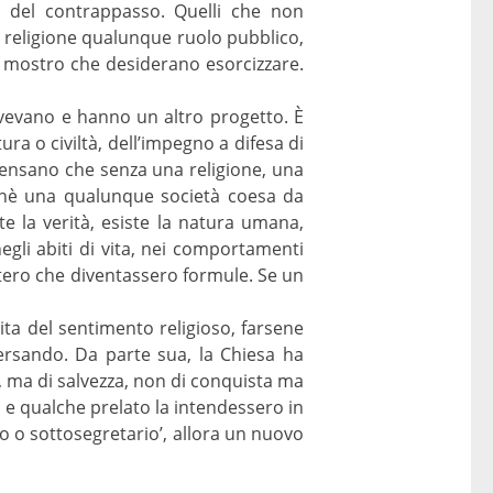
gge del contrappasso. Quelli che non
a religione qualunque ruolo pubblico,
el mostro che desiderano esorcizzare.
 avevano e hanno un altro progetto. È
ura o civiltà, dell’impegno a difesa di
 pensano che senza una religione, una
a nè una qualunque società coesa da
te la verità, esiste la natura umana,
negli abiti di vita, nei comportamenti
stero che diventassero formule. Se un
ita del sentimento religioso, farsene
versando. Da parte sua, la Chiesa ha
, ma di salvezza, non di conquista ma
co e qualche prelato la intendessero in
o o sottosegretario’, allora un nuovo