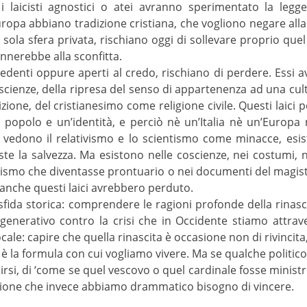
a i laicisti agnostici o atei avranno sperimentato la le
uropa abbiano tradizione cristiana, che vogliono negare all
 sola sfera privata, rischiano oggi di sollevare proprio qu
nnerebbe alla sconfitta.
i credenti oppure aperti al credo, rischiano di perdere. Essi
oscienze, della ripresa del senso di appartenenza ad una cult
izione, del cristianesimo come religione civile. Questi laici
 popolo e un’identità, e perciò nè un’Italia nè un’Europ
he vedono il relativismo e lo scientismo come minacce, esis
iste la salvezza. Ma esistono nelle coscienze, nei costumi, 
echismo che diventasse prontuario o nei documenti del magi
anche questi laici avrebbero perduto.
 sfida storica: comprendere le ragioni profonde della rinasc
igenerativo contro la crisi che in Occidente stiamo attra
ale: capire che quella rinascita è occasione non di rivincita
r’ è la formula con cui vogliamo vivere. Ma se qualche politi
irsi, di ‘come se quel vescovo o quel cardinale fosse ministr
asione che invece abbiamo drammatico bisogno di vincere.