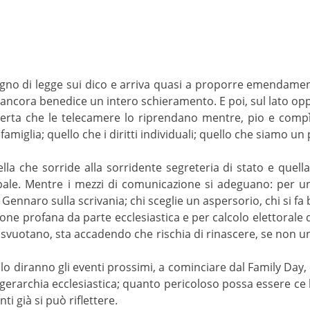
egno di legge sui dico e arriva quasi a proporre emendament
 ancora benedice un intero schieramento. E poi, sul lato oppos
ccerta che le telecamere lo riprendano mentre, pio e compìt
famiglia; quello che i diritti individuali; quello che siamo un p
ella che sorride alla sorridente segreteria di stato e quella
pale. Mentre i mezzi di comunicazione si adeguano: per un
 Gennaro sulla scrivania; chi sceglie un aspersorio, chi si fa
e profana da parte ecclesiastica e per calcolo elettorale da
 svuotano, sta accadendo che rischia di rinascere, se non u
 lo diranno gli eventi prossimi, a cominciare dal Family Day,
 gerarchia ecclesiastica; quanto pericoloso possa essere ce l
ti già si può riflettere.