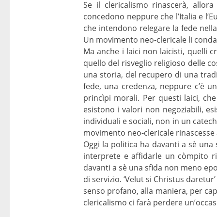
Se il clericalismo rinascerà, allor
concedono neppure che l’Italia e l’E
che intendono relegare la fede nella
Un movimento neo-clericale li conda
Ma anche i laici non laicisti, quell
quello del risveglio religioso delle c
una storia, del recupero di una trad
fede, una credenza, neppure c’è un
princìpi morali. Per questi laici, c
esistono i valori non negoziabili, es
individuali e sociali, non in un cat
movimento neo-clericale rinascesse 
Oggi la politica ha davanti a sè una
interprete e affidarle un còmpito r
davanti a sè una sfida non meno epoc
di servizio. ‘Velut si Christus daretu
senso profano, alla maniera, per cap
clericalismo ci farà perdere un’occ