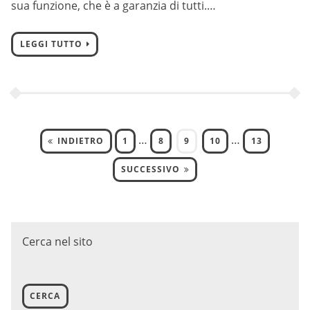
sua funzione, che è a garanzia di tutti.…
LEGGI TUTTO
…
…
INDIETRO
1
8
9
10
13
SUCCESSIVO
Cerca nel sito
CERCA