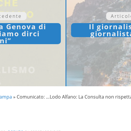
ecedente
Artico
a Genova di
Il giornali
iamo dirci
giornalis
ani”
tampa
»
Comunicato: …Lodo Alfano: La Consulta non rispett