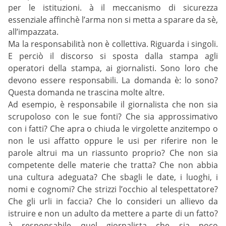
per le istituzioni. à il meccanismo di sicurezza
essenziale affinchè l’arma non si metta a sparare da sè,
all’impazzata.
Ma la responsabilità non è collettiva. Riguarda i singoli.
E perciò il discorso si sposta dalla stampa agli
operatori della stampa, ai giornalisti. Sono loro che
devono essere responsabili. La domanda è: lo sono?
Questa domanda ne trascina molte altre.
Ad esempio, è responsabile il giornalista che non sia
scrupoloso con le sue fonti? Che sia approssimativo
con i fatti? Che apra o chiuda le virgolette anzitempo o
non le usi affatto oppure le usi per riferire non le
parole altrui ma un riassunto proprio? Che non sia
competente delle materie che tratta? Che non abbia
una cultura adeguata? Che sbagli le date, i luoghi, i
nomi e cognomi? Che strizzi l’occhio al telespettatore?
Che gli urli in faccia? Che lo consideri un allievo da
istruire e non un adulto da mettere a parte di un fatto?
à responsabile quel giornalista che sia poco