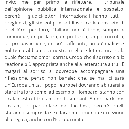
Invito me per primo a riflettere. Il tribunale
dell’opinione pubblica internazionale è sospetto,
perchè i giudici-lettori internazionali hanno tutti i
pregiudizi, gli stereotipi e le idiosincrasie consuete di
quel fòro: per loro, l’italiano non è forse, sempre e
comunque, un po’ ladro, un po’ furbo, un po’ corrotto,
un po’ pasticcione, un po’ trafficante, un po’ mafioso?
Sul tema abbiamo la nostra migliore letteratura sulla
quale facciamo amari sorrisi. Credo che il sorriso sia la
reazione più appropriata anche alla letteratura altrui. E
magari al sorriso si dovrebbe accompagnare una
riflessione, penso non banale: che, se mai ci sarà
un’Europa unita, i popoli europei dovranno abituarsi a
stare fra loro come, ad esempio, i lombardi stanno con
i calabresi o i friulani con i campani. E non parlo dei
toscani, in particolare dei lucchesi, perchè quelli
staranno sempre da sè e faranno comunque eccezione
alla regola, anche con l’Europa unita.