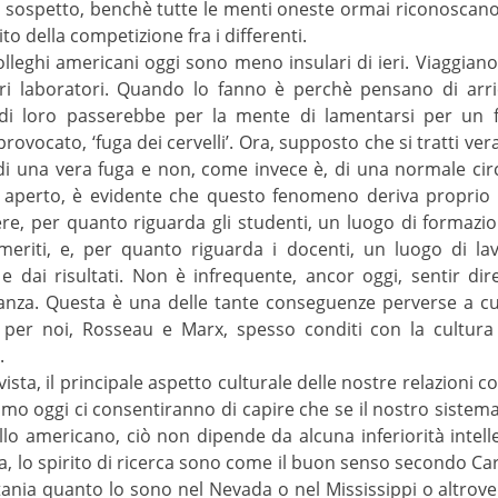
on sospetto, benchè tutte le menti oneste ormai riconoscano
o della competizione fra i differenti.
olleghi americani oggi sono meno insulari di ieri. Viaggiano
ri laboratori. Quando lo fanno è perchè pensano di arricc
 di loro passerebbe per la mente di lamentarsi per un 
ovocato, ‘fuga dei cervelli’. Ora, supposto che si tratti ver
 di una vera fuga e non, come invece è, di una normale circ
 aperto, è evidente che questo fenomeno deriva proprio 
re, per quanto riguarda gli studenti, un luogo di formazio
meriti, e, per quanto riguarda i docenti, un luogo di l
dai risultati. Non è infrequente, ancor oggi, sentir dire i
inanza. Questa è una delle tante conseguenze perverse a cu
 per noi, Rosseau e Marx, spesso conditi con la cultura 
.
ista, il principale aspetto culturale delle nostre relazioni 
mo oggi ci consentiranno di capire che se il nostro sistem
ello americano, ciò non dipende da alcuna inferiorità intel
enza, lo spirito di ricerca sono come il buon senso secondo Car
tania quanto lo sono nel Nevada o nel Mississippi o altrov