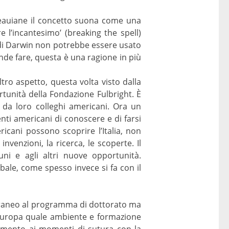
seauiane il concetto suona come una
 l’incantesimo’ (breaking the spell)
 di Darwin non potrebbe essere usato
de fare, questa è una ragione in più
ltro aspetto, questa volta visto dalla
ortunità della Fondazione Fulbright. È
 da loro colleghi americani. Ora un
nti americani di conoscere e di farsi
ricani possono scoprire l’Italia, non
nvenzioni, la ricerca, le scoperte. Il
ni e agli altri nuove opportunità.
ale, come spesso invece si fa con il
estraneo al programma di dottorato ma
ll’Europa quale ambiente e formazione
erimento ai momenti di sutura con la