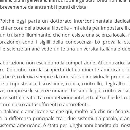
 brevemente da entrambi i punti di vista.
 Poichè oggi parte un dottorato intercontinentale dedicat
ichi ancora della buona filosofia – mi aiuta per impostare il
n truismo illuminante, che non esiste una scienza locale, nè
aborazione) sono i sigilli della conoscenza. Lo prova la 
e scienze umane vede unite una università italiana e due
llaborazione non escludono la competizione. Al contrario: 
ro Colombo con la scoperta del continente americano o G
e, che è, o deriva sempre da uno sforzo individuale produc
o sottoposte alla discussione, critica, controllo, degli altri.
nze, comprese le scienze umane che sono le più controverse 
ere sottolineato. La competizione intellettuale richiede la c
mi chiusi o autosufficienti o autorefenti.
à italiane e americane sa che qui, molto più che nei finanzi
a la differenza principale tra i due sistemi. La parola, e an
sistema americano, è stata per lunghi anni bandita dal no