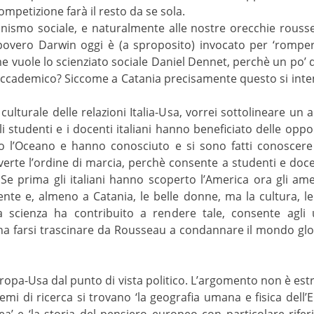
ompetizione farà il resto da se sola.
inismo sociale, e naturalmente alle nostre orecchie rous
overo Darwin oggi è (a sproposito) invocato per ‘rompere
me vuole lo scienziato sociale Daniel Dennet, perchè un po’
ccademico? Siccome a Catania precisamente questo si inten
lturale delle relazioni Italia-Usa, vorrei sottolineare un a
li studenti e i docenti italiani hanno beneficiato delle opp
o l’Oceano e hanno conosciuto e si sono fatti conoscere
erte l’ordine di marcia, perchè consente a studenti e doce
. Se prima gli italiani hanno scoperto l’America ora gli ame
ente e, almeno a Catania, le belle donne, ma la cultura, le i
 scienza ha contribuito a rendere tale, consente agli u
 farsi trascinare da Rousseau a condannare il mondo glob
e Europa-Usa dal punto di vista politico. L’argomento non è 
temi di ricerca si trovano ‘la geografia umana e fisica de
pea’ e ‘la storia del pensiero europeo con particolare rif