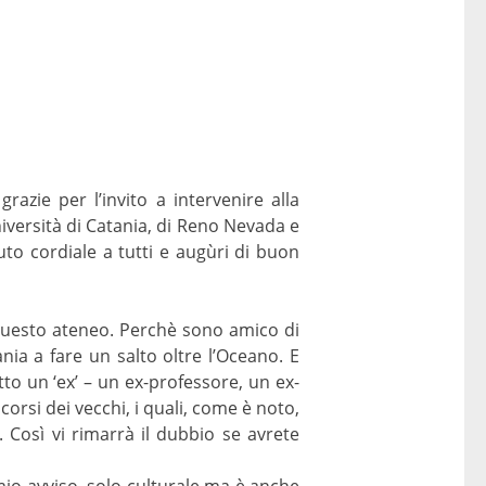
razie per l’invito a intervenire alla
iversità di Catania, di Reno Nevada e
luto cordiale a tutti e augùri di buon
 questo ateneo. Perchè sono amico di
nia a fare un salto oltre l’Oceano. E
to un ‘ex’ – un ex-professore, un ex-
iscorsi dei vecchi, i quali, come è noto,
Così vi rimarrà il dubbio se avrete
 a mio avviso, solo culturale ma è anche