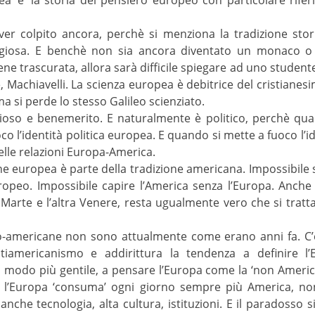
r colpito ancora, perchè si menziona la tradizione storic
igiosa. E benchè non sia ancora diventato un monaco o
ne trascurata, allora sarà difficile spiegare ad uno studen
 Machiavelli. La scienza europea è debitrice del cristianesim
ma si perde lo stesso Galileo scienziato.
zioso e benemerito. E naturalmente è politico, perchè qua
oco l’identità politica europea. E quando si mette a fuoco l’i
elle relazioni Europa-America.
ne europea è parte della tradizione americana. Impossibile 
uropeo. Impossibile capire l’America senza l’Europa. Anch
 Marte e l’altra Venere, resta ugualmente vero che si trat
ro-americane non sono attualmente come erano anni fa. C
tiamericanismo e addirittura la tendenza a definire l’
 modo più gentile, a pensare l’Europa come la ‘non America
o, l’Europa ‘consuma’ ogni giorno sempre più America, no
nche tecnologia, alta cultura, istituzioni. E il paradosso