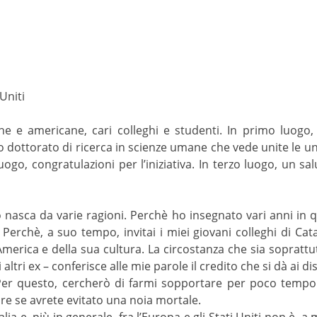
 Uniti
ane e americane, cari colleghi e studenti. In primo luogo, g
 dottorato di ricerca in scienze umane che vede unite le un
uogo, congratulazioni per l’iniziativa. In terzo luogo, un sa
o nasca da varie ragioni. Perchè ho insegnato vari anni in
Perchè, a suo tempo, invitai i miei giovani colleghi di Cata
erica e della sua cultura. La circostanza che sia soprattut
 altri ex – conferisce alle mie parole il credito che si dà ai d
er questo, cercherò di farmi sopportare per poco tempo. 
e se avrete evitato una noia mortale.
’Italia e, più in generale, fra l’Europa e gli Stati Uniti non è,