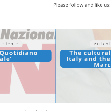
Please follow and like us:
ecedente
Artico
 ‘Quotidiano
The cultura
ale’
Italy and the
Marc