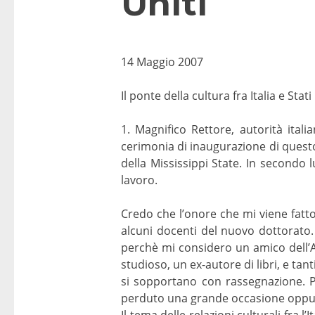
Uniti
14 Maggio 2007
Il ponte della cultura fra Italia e Stati
1. Magnifico Rettore, autorità itali
cerimonia di inaugurazione di questo
della Mississippi State. In secondo l
lavoro.
Credo che l’onore che mi viene fatt
alcuni docenti del nuovo dottorato. 
perchè mi considero un amico dell’Am
studioso, un ex-autore di libri, e tanti
si sopportano con rassegnazione. P
perduto una grande occasione oppur
Il tema delle relazioni culturali fra l