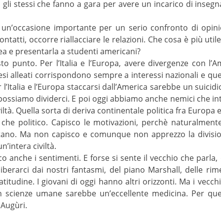
gli stessi che fanno a gara per avere un incarico di inse
 un’occasione importante per un serio confronto di opinio
tatti, occorre riallacciare le relazioni. Che cosa è più uti
ea e presentarla a studenti americani?
o punto. Per l’Italia e l’Europa, avere divergenze con l’
aesi alleati corrispondono sempre a interessi nazionali e que
’Italia e l’Europa staccarsi dall’America sarebbe un suicidi
 possiamo dividerci. E poi oggi abbiamo anche nemici che i
ltà. Quella sorta di deriva continentale politica fra Europa 
 che politico. Capisco le motivazioni, perchè naturalment
ontano. Ma non capisco e comunque non apprezzo la divisio
n’intera civiltà.
o anche i sentimenti. E forse si sente il vecchio che parla, 
berarci dai nostri fantasmi, del piano Marshall, delle rim
 gratitudine. I giovani di oggi hanno altri orizzonti. Ma i ve
n scienze umane sarebbe un’eccellente medicina. Per ques
 Augùri.