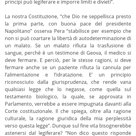
principi può legiferare e imporre limiti e divieti”.
La nostra Costituzione, “che Dio ne seppellisca presto
la prima parte, con buona pace del presidente
Napolitano” osserva Pera “stabilisce per esempio che
non si può coartare la libertà di autodeterminazione di
un malato. Se un malato rifiuta la trasfusione di
sangue, perchè è un testimone di Geova, il medico si
deve fermare. E perciò, per le stesse ragioni, si deve
fermare anche se un paziente rifiuta la cannula per
l’alimentazione e l’idratazione. E’ un principio
riconosciuto dalla giurisprudenza, che rende vana
qualsiasi legge che lo negasse, come quella sul
testamento biologico, la quale, se approvata in
Parlamento, verrebbe a essere impugnata davanti alla
Corte costituzionale. Il che spiega, oltre alla ragione
culturale, la ragione giuridica della mia perplessità
verso questa legge”. Dunque sul fine vita bisognerebbe
astenersi dal legiferare? “Non dico questo risponde