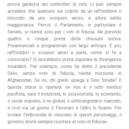
previa garanzia dei controllori di volo. Lì può sempre
accadere che qualcuno sia colpito da un raffreddore o
bloccato da uno sciopero aereo, e allora addio
maggioranza. Perciò il Parlamento, in particolare il
Senato, si riunirà solo per i voti di fiducia. Ne prevedo
quattro o cinque prima della chiusura estiva.
Preannunciati e programmati con largo anticipo. E poi,
raffreddori o scioperi aerei a parte, come si fa a
convocarlo? Si dovrebbero prima superare le divergenze
insanabili. Per esempio, come ha detto il presidente
Salvi, senza voto di fiducia, niente missione in
Afghanistan. Se no, chi glielo spiega a Gino Strada? E
questa storia si ripeterà: se non è il noto medico
pacifista, sarà il trotzkista, lo scissionista, lo scontento,
il verde inquieto, il no global, il sottosegretario mancato,
e così via, un giorno il Pecoraro e l’altro lo Scanio. Per
evitare l’imboscata di ciascuno di questi personaggi, il
governo dovrà sempre ricorrere al voto di fiducia».