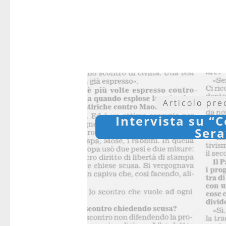
Articolo pr
Intervista su “C
Sera