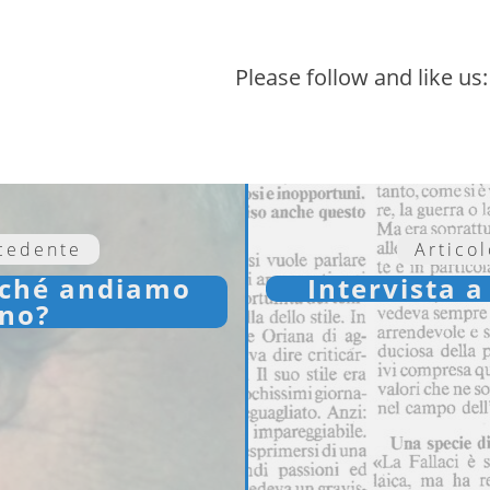
Please follow and like us:
ecedente
Artico
rché andiamo
Intervista a
ano?