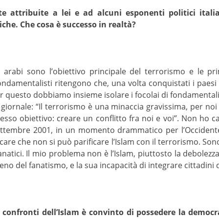
 attribuite a lei e ad alcuni esponenti politici italia
che. Che cosa è successo in realtà?
 arabi sono l’obiettivo principale del terrorismo e le p
ondamentalisti ritengono che, una volta conquistati i paesi a
Per questo dobbiamo insieme isolare i focolai di fondamental
iornale: “Il terrorismo è una minaccia gravissima, per noi e
tesso obiettivo: creare un conflitto fra noi e voi”. Non ho c
ettembre 2001, in un momento drammatico per l’Occidente,
re che non si può parificare l’Islam con il terrorismo. Sono 
atici. Il mio problema non è l’Islam, piuttosto la debolezza d
eno del fanatismo, e la sua incapacità di integrare cittadini d
i confronti dell’Islam è convinto di possedere la democr