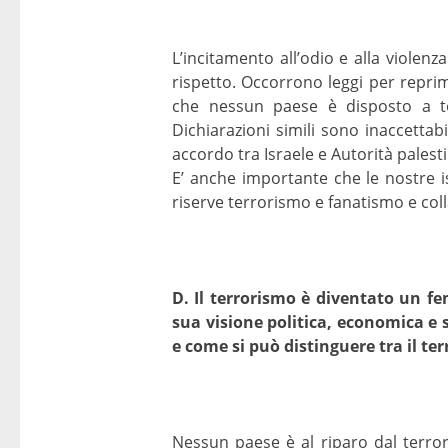
L’incitamento all’odio e alla violen
rispetto. Occorrono leggi per repri
che nessun paese è disposto a tol
Dichiarazioni simili sono inaccettab
accordo tra Israele e Autorità palest
E’ anche importante che le nostre 
riserve terrorismo e fanatismo e col
D. Il terrorismo è diventato un f
sua visione politica, economica e
e come si può distinguere tra il ter
Nessun paese è al riparo dal terror