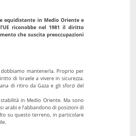
ne equidistante in Medio Oriente e
’UE riconobbe nel 1981 il diritto
iamento che suscita preoccupazioni
o e dobbiamo mantenerla. Proprio per
itto di Israele a vivere in sicurezza.
na di ritiro da Gaza e gli sforzi del
e stabilità in Medio Oriente. Ma sono
si arabi e l’abbandono di posizioni di
lto su questo terreno, in particolare
le.