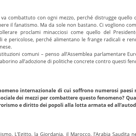
za va combattuto con ogni mezzo, perché distrugge quello ch
mere il fanatismo. Ma da sole non bastano. Ci vogliono c
lerare proclami minacciosi come quello del Presidente d
ili e pericolose, perché alimentano le frange radicali e re
inese.
istituzioni comuni – penso all’Assemblea parlamentare E
laborino all’adozione di politiche concrete contro questi fe
enomeno internazionale di cui soffrono numerosi paesi 
 sociale dei mezzi per combattere questo fenomeno? Qual 
rorismo e diritto dei popoli alla lotta armata ed all’auto
ismo. L’Egitto, la Giordania, il Marocco, l’Arabia Saudita