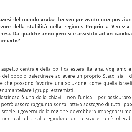
 i paesi del mondo arabo, ha sempre avuto una posizio
ore della stabilità nella regione. Proprio a Venezia l
inesi. Da qualche anno però si è assistito ad un camb
ommento?
aspetto centrale della politica estera italiana. Vogliam
del popolo palestinese ad avere un proprio Stato, sia il dir
e che possono favorire una soluzione, come quella israelia
 smantellare i gruppi estremisti.
alestinese è una delle chiavi – non l’unica – per assicurar
otrà essere raggiunta senza l’attivo sostegno di tutti i pae
i Israele. I governi della regione dovrebbero impegnarsi mo
amento all’odio e al pregiudizio contro Israele non è tollerabi