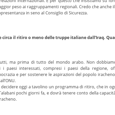
relazioni internazionali. È per questo che insistiamo su for
ggior peso ai raggruppamenti regionali. Credo che anche 
ppresentanza in seno al Consiglio di Sicurezza.
e circa il ritiro o meno delle truppe italiane dall’Iraq. Qu
i tutti, ma prima di tutto del mondo arabo. Non dobbiamo
 i paesi interessati, compresi i paesi della regione, o
razia e per sostenere le aspirazioni del popolo iracheno. È
all’ONU.
o decidere oggi a tavolino un programma di ritiro, che in o
Talabani pochi giorni fa, e dovrà tenere conto della capacità 
iracheno.