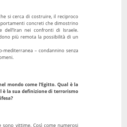
e si cerca di costruire, il reciproco
omportamenti concreti che dimostrino
ell’Iran nei confronti di Israele.
ndono più remota la possibilità di un
uro-mediterranea – condannino senza
nomeni.
nel mondo come l’Egitto. Qual è la
è la sua definizione di terrorismo
difesa?
 ne sono vittime. Così come numerosi