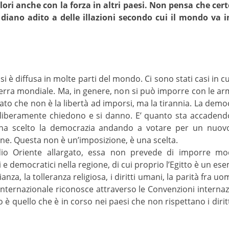
ori anche con la forza in altri paesi. Non pensa che cer
 diano adito a delle illazioni secondo cui il mondo va 
 è diffusa in molte parti del mondo. Ci sono stati casi in cu
ra mondiale. Ma, in genere, non si può imporre con le armi
ato che non è la libertà ad imporsi, ma la tirannia. La democ
liberamente chiedono e si danno. E’ quanto sta accadendo
no ha scelto la democrazia andando a votare per un nu
ne. Questa non è un’imposizione, è una scelta.
edio Oriente allargato, essa non prevede di imporre mod
i e democratici nella regione, di cui proprio l’Egitto è un es
ianza, la tolleranza religiosa, i diritti umani, la parità fra u
internazionale riconosce attraverso le Convenzioni internazio
 è quello che è in corso nei paesi che non rispettano i diritti