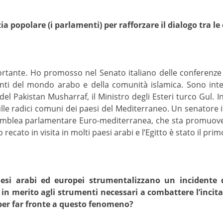
a popolare (i parlamenti) per rafforzare il dialogo tra le
ortante. Ho promosso nel Senato italiano delle conferenze
ti del mondo arabo e della comunità islamica. Sono inter
 del Pakistan Musharraf, il Ministro degli Esteri turco Gul
lle radici comuni dei paesi del Mediterraneo. Un senatore i
mblea parlamentare Euro-mediterranea, che sta promuovendo
recato in visita in molti paesi arabi e l’Egitto è stato il prim
aesi arabi ed europei strumentalizzano un incidente q
in merito agli strumenti necessari a combattere l’incitam
 per far fronte a questo fenomeno?