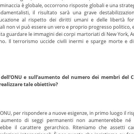
la minaccia è globale, occorrono risposte globali e una stra
ndamentalisti, il risultato sarà una grave destabilizzazi
azione al rispetto dei diritti umani e delle libertà fo
uali non vi può essere un vero e proprio progresso politico,
sta guardare le immagini dei corpi martoriati di New York, 
mo. Il terrorismo uccide civili inermi e sparge morte e d
 dell’ONU e sull’aumento del numero dei membri del Co
 realizzare tale obiettivo?
ell’ONU, per rispondere a nuove esigenze, in primo luogo il ris
n aumento di seggi permanenti non aumenterebbe né l’e
rebbe il carattere gerarchico. Riteniamo che assetti ca