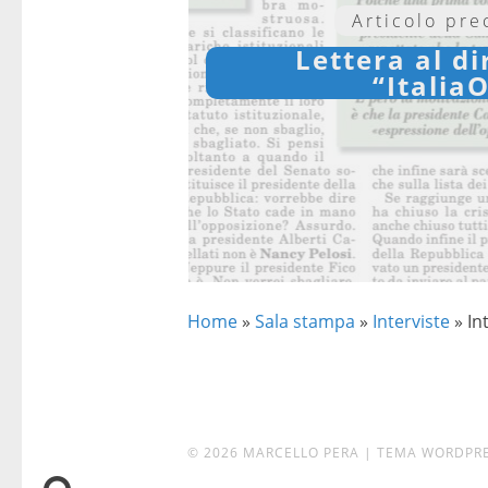
Articolo pr
Lettera al di
“Italia
Home
»
Sala stampa
»
Interviste
»
In
© 2026 MARCELLO PERA
|
TEMA WORDPR