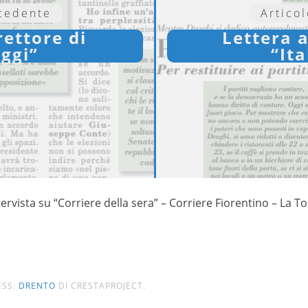
ecedente
Artico
rettore di
Lettera a
Oggi”
“Ita
tervista su “Corriere della sera” – Corriere Fiorentino – La T
ESS:
DRENTO
DI CRESTAPROJECT.