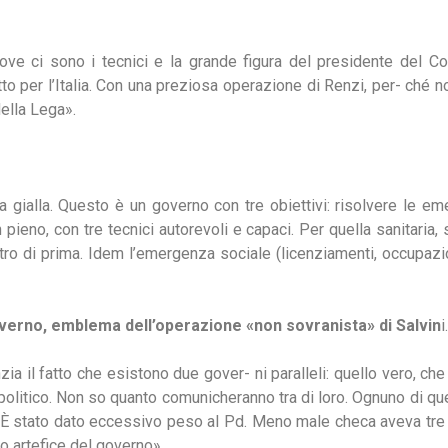
dove ci sono i tecnici e la grande figura del presidente del Co
 per l’Italia. Con una preziosa operazione di Renzi, per- ché n
ella Lega».
a gialla. Questo è un governo con tre obiettivi: risolvere le e
 pieno, con tre tecnici autorevoli e capaci. Per quella sanitaria,
ro di prima. Idem l’emergenza sociale (licenziamenti, occupazion
 governo, emblema dell’operazione «non sovranista» di Salvin
i.
nzia il fatto che esistono due gover- ni paralleli: quello vero, 
no politico. Non so quanto comunicheranno tra di loro. Ognuno di qu
. È stato dato eccessivo peso al Pd. Meno male checa aveva tre c
ero artefice del governo».