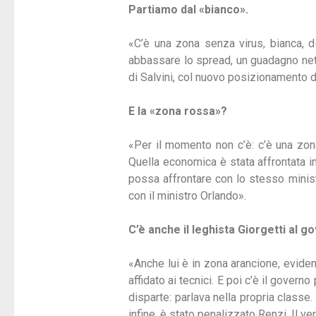
Partiamo dal «bianco».
«C’è una zona senza virus, bianca, 
abbassare lo spread, un guadagno netto
di Salvini, col nuovo posizionamento d
E la «zona rossa»?
«Per il momento non c’è: c’è una zon
Quella economica è stata affrontata in
possa affrontare con lo stesso minist
con il ministro Orlando».
C’è anche il leghista Giorgetti al
«Anche lui è in zona arancione, evide
affidato ai tecnici. E poi c’è il gover
disparte: parlava nella propria classe
infine, è stato penalizzato Renzi. Il v