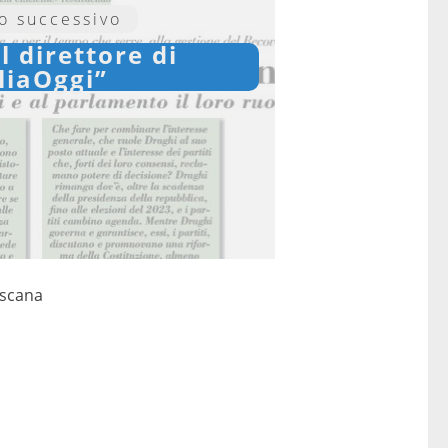
lo successivo
l direttore di
liaOggi”
oscana