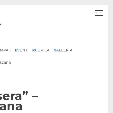
A
AMPA
EVENTI
RUBRICA
GALLERIA
oscana
sera” –
cana