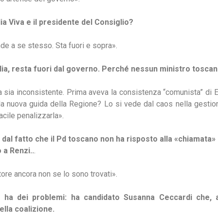
lia Viva e il presidente del Consiglio?
nde a se stesso. Sta fuori e sopra».
talia, resta fuori dal governo. Perché nessun ministro tosca
sia inconsistente. Prima aveva la consistenza “comunista” di Enri
 la nuova guida della Regione? Lo si vede dal caos nella gesti
facile penalizzarla».
 dal fatto che il Pd toscano non ha risposto alla «chiamata» 
 a Renzi..
.
tore ancora non se lo sono trovati».
 ha dei problemi: ha candidato Susanna Ceccardi che, al
ella coalizione.