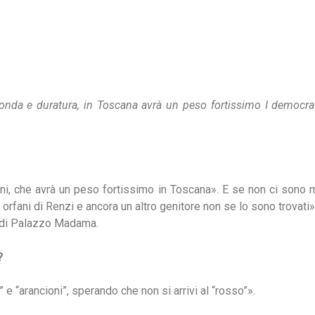
ofonda e duratura, in Toscana avrà un peso fortissimo I democrat
vini, che avrà un peso fortissimo in Toscana». E se non ci sono m
 orfani di Renzi e ancora un altro genitore non se lo sono trovati».
e di Palazzo Madama.
?
” e “arancioni”, sperando che non si arrivi al “rosso”».