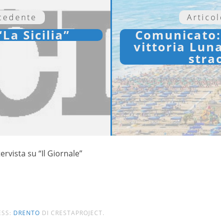
ecedente
Artico
“La Sicilia”
Comunicato: 
vittoria Luna
stra
tervista su “Il Giornale”
ESS:
DRENTO
DI CRESTAPROJECT.