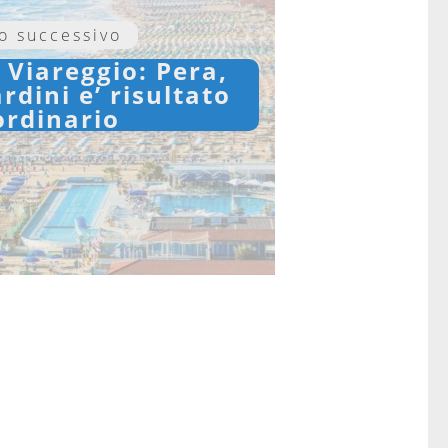
lo successivo
Viareggio: Pera,
rdini e’ risultato
ordinario