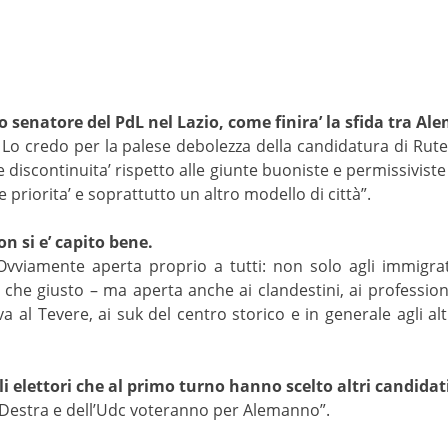
 senatore del PdL nel Lazio, come finira’ la sfida tra Al
. Lo credo per la palese debolezza della candidatura di Ru
e discontinuita’ rispetto alle giunte buoniste e permissivis
e priorita’ e soprattutto un altro modello di città”.
non si e’ capito bene.
. Ovviamente aperta proprio a tutti: non solo agli immigrat
 che giusto – ma aperta anche ai clandestini, ai professionis
a al Tevere, ai suk del centro storico e in generale agli alt
li elettori che al primo turno hanno scelto altri candidat
a Destra e dell’Udc voteranno per Alemanno”.