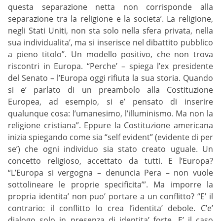
questa separazione netta non corrisponde alla
separazione tra la religione e la societa’. La religione,
negli Stati Uniti, non sta solo nella sfera privata, nella
sua individualita’, ma si inserisce nel dibattito pubblico
a pieno titolo”. Un modello positivo, che non trova
riscontri in Europa. “Perche’ – spiega l’ex presidente
del Senato – l’Europa oggi rifiuta la sua storia. Quando
si e’ parlato di un preambolo alla Costituzione
Europea, ad esempio, si e’ pensato di inserire
qualunque cosa: l’umanesimo, l’illuminismo. Ma non la
religione cristiana”. Eppure la Costituzione americana
inizia spiegando come sia “self evident” (evidente di per
se’) che ogni individuo sia stato creato uguale. Un
concetto religioso, accettato da tutti. E l’Europa?
“L’Europa si vergogna – denuncia Pera – non vuole
sottolineare le proprie specificita’”. Ma imporre la
propria identita’ non puo’ portare a un conflitto? “E’ il
contrario: il conflitto lo crea l’identita’ debole. C’e’
dialogo solo in presenza di identita’ forte. E’ il caso