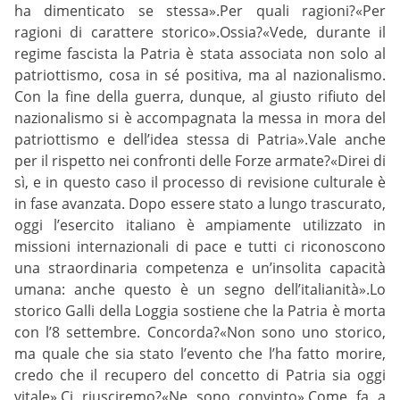
ha dimenticato se stessa».Per quali ragioni?«Per
ragioni di carattere storico».Ossia?«Vede, durante il
regime fascista la Patria è stata associata non solo al
patriottismo, cosa in sé positiva, ma al nazionalismo.
Con la fine della guerra, dunque, al giusto rifiuto del
nazionalismo si è accompagnata la messa in mora del
patriottismo e dell’idea stessa di Patria».Vale anche
per il rispetto nei confronti delle Forze armate?«Direi di
sì, e in questo caso il processo di revisione culturale è
in fase avanzata. Dopo essere stato a lungo trascurato,
oggi l’esercito italiano è ampiamente utilizzato in
missioni internazionali di pace e tutti ci riconoscono
una straordinaria competenza e un’insolita capacità
umana: anche questo è un segno dell’italianità».Lo
storico Galli della Loggia sostiene che la Patria è morta
con l’8 settembre. Concorda?«Non sono uno storico,
ma quale che sia stato l’evento che l’ha fatto morire,
credo che il recupero del concetto di Patria sia oggi
vitale».Ci riusciremo?«Ne sono convinto».Come fa a