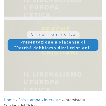
Articolo successivo
Presentazione a Piacenza di
“Perchè dobbiamo dirci cristiani”
Home
»
Sala stampa
»
Interviste
»
Intervista sul
Corriere del Ticino