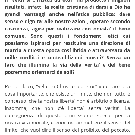
risultati, infatti la scelta cristiana di darsi a Dio ha
grandi vantaggi anche nell’etica pubblica: dare
senso e dignita’ alle nostre azioni, operare secondo
coscienza, agire per realizzare con onesta’ il bene
comune. Sono questi i fondamenti etici cui
possiamo ispirarci per restituire una direzione di
marcia a questa epoca cosí ibrida e attraversata da
mille conflitti e contraddizioni morali? Senza un
faro che illumina la via della verita’ e del bene
potremmo orientarci da soli?
Per un laico, “velut si Christus daretur” vuol dire una
cosa importante: che esiste un limite, che non tutto è
concesso, che la nostra liberta’ non è arbitrio o licenza.
Insomma, che non c’è liberta’ senza verita’. La
conseguenza di questa ammissione, specie per la
nostra vita morale, è enorme: ammettere il senso del
limite, che vuol dire il senso del proibito, del peccato,