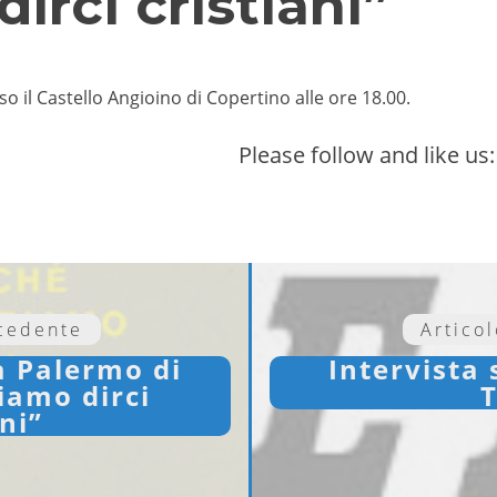
rci cristiani”
sso il Castello Angioino di Copertino alle ore 18.00.
Please follow and like us:
ecedente
Artico
a Palermo di
Intervista 
iamo dirci
T
ani”