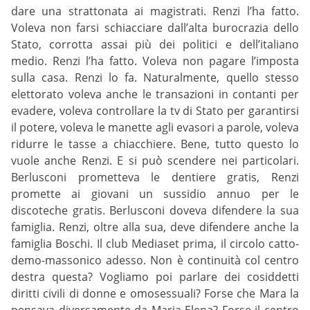
dare una strattonata ai magistrati. Renzi l’ha fatto.
Voleva non farsi schiacciare dall’alta burocrazia dello
Stato, corrotta assai più dei politici e dell’italiano
medio. Renzi l’ha fatto. Voleva non pagare l’imposta
sulla casa. Renzi lo fa. Naturalmente, quello stesso
elettorato voleva anche le transazioni in contanti per
evadere, voleva controllare la tv di Stato per garantirsi
il potere, voleva le manette agli evasori a parole, voleva
ridurre le tasse a chiacchiere. Bene, tutto questo lo
vuole anche Renzi. E si può scendere nei particolari.
Berlusconi prometteva le dentiere gratis, Renzi
promette ai giovani un sussidio annuo per le
discoteche gratis. Berlusconi doveva difendere la sua
famiglia. Renzi, oltre alla sua, deve difendere anche la
famiglia Boschi. Il club Mediaset prima, il circolo catto-
demo-massonico adesso. Non è continuità col centro
destra questa? Vogliamo poi parlare dei cosiddetti
diritti civili di donne e omosessuali? Forse che Mara la
pensava diversamente da Maria Elena? Forse il centro