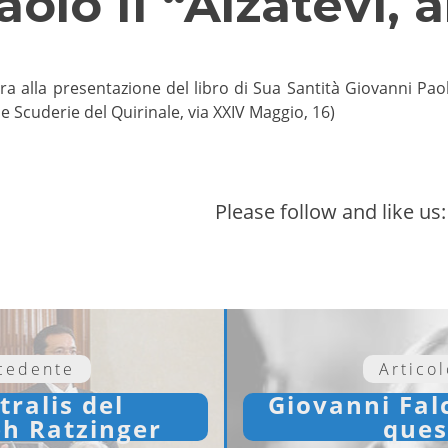
olo II “Alzatevi,
ra alla presentazione del libro di Sua Santità Giovanni Paolo
 Scuderie del Quirinale, via XXIV Maggio, 16)
Please follow and like us:
ecedente
Artico
tralis del
Giovanni Falc
ph Ratzinger
ques