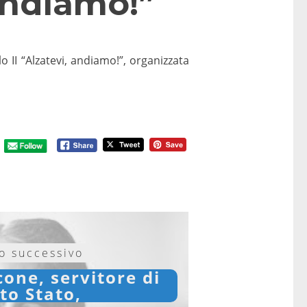
 andiamo!”
 II “Alzatevi, andiamo!”, organizzata
lo successivo
one, servitore di
to Stato,