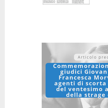
Articolo pr
Commemorazione
giudici Giovan
Francesca Morv
agenti di scorta
del ventesimo 
della strage