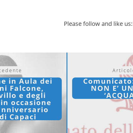
Please follow and like us:
ecedente
Artico
 in Aula dei
Comunicato
ni Falcone,
NON E’ UN
illo e degli
‘ACQUA
 in occasione
anniversario
 di Capaci