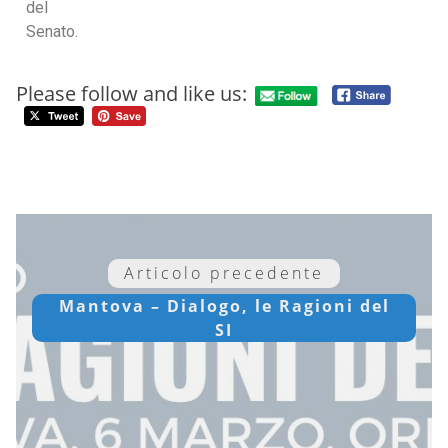
del
Senato.
Please follow and like us:
Articolo precedente
Mantova – Dialogo, le Ragioni del
SI