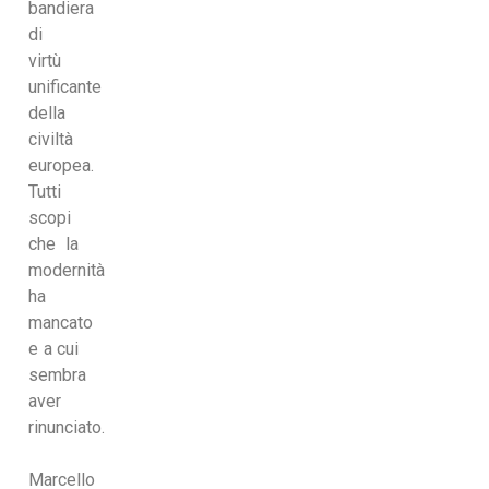
bandiera
di
virtù
unificante
della
civiltà
europea.
Tutti
scopi
che la
modernità
ha
mancato
e a cui
sembra
aver
rinunciato.
Marcello