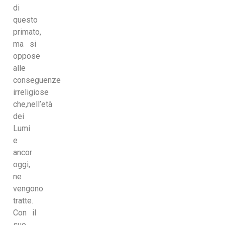
di
questo
primato,
ma si
oppose
alle
conseguenze
irreligiose
che,nell’età
dei
Lumi
e
ancor
oggi,
ne
vengono
tratte.
Con il
suo