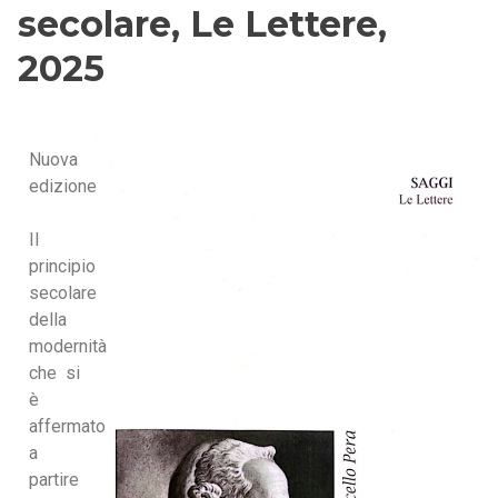
secolare, Le Lettere,
2025
Nuova
edizione
Il
principio
secolare
della
modernità
che si
è
affermato
a
partire