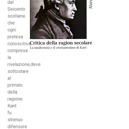
dal
Seicento
sostiene
che
ogni
pretesa
conoscitiva,
compresa
la
rivelazione,deve
sottostare
al
primato
della
ragione.
Kant
fu
strenuo
difensore